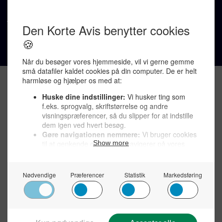
Støt Den Korte Avis >
Jobannoncer >
Send et læserbrev >
Privatlivspolitik >