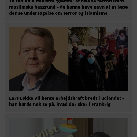
To radikale ministre ‘glemte’ at nævne terroristens
muslimske baggrund – de kunne have gavn af at læse
denne undersøgelse om terror og islamisme
Lars Løkke vil hente arbejdskraft bredt i udlandet –
han burde nok se på, hvad der sker i Frankrig