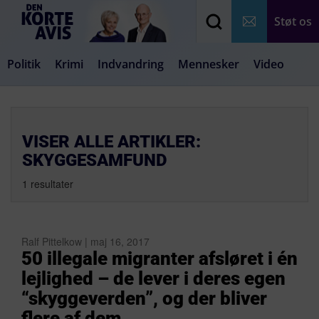
Støt os
Politik
Krimi
Indvandring
Mennesker
Video
Debat
Samfund
Medier
Livsstil
VISER ALLE ARTIKLER:
SKYGGESAMFUND
1 resultater
Ralf Pittelkow | maj 16, 2017
50 illegale migranter afsløret i én
lejlighed – de lever i deres egen
“skyggeverden”, og der bliver
flere af dem