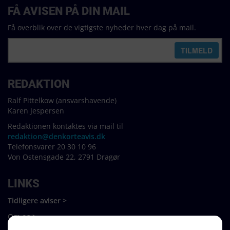
FÅ AVISEN PÅ DIN MAIL
Få overblik over de vigtigste nyheder hver dag på mail.
REDAKTION
Ralf Pittelkow (ansvarshavende)
Karen Jespersen
Redaktionen kontaktes via mail til
redaktion@denkorteavis.dk
Telefonsvarer 20 30 10 96
Von Ostensgade 22, 2791 Dragør
LINKS
Tidligere aviser >
Om os >