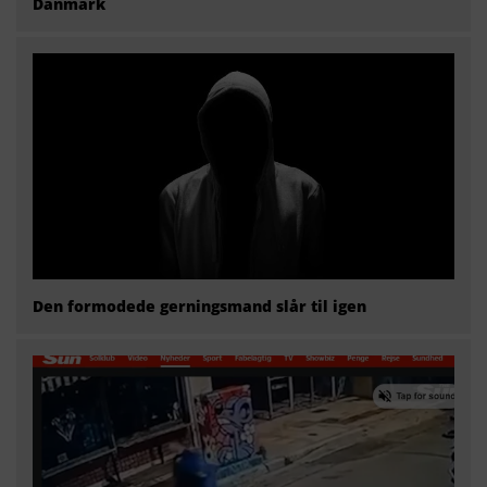
Danmark
Den formodede gerningsmand slår til igen