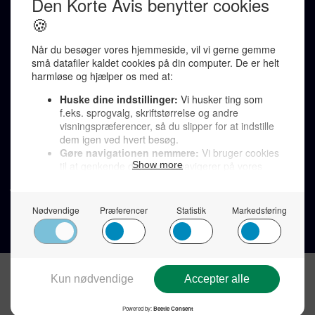
Redaktionen kontaktes via mail til
redaktion@denkorteavis.dk
Telefonsvarer 20 30 10 96
Von Ostensgade 22, 2791 Dragør
LINKS
Tidligere aviser >
Om os >
Støt Den Korte Avis >
Jobannoncer >
Send et læserbrev >
Privatlivspolitik >