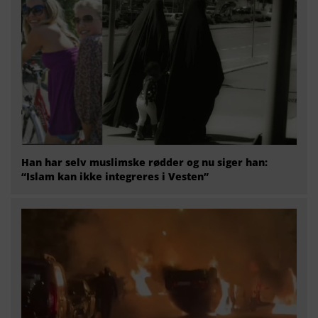
Han har selv muslimske rødder og nu siger han:
“Islam kan ikke integreres i Vesten”