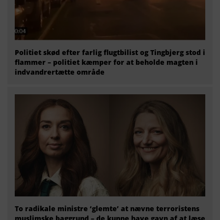
Politiet skød efter farlig flugtbilist og Tingbjerg stod i
flammer – politiet kæmper for at beholde magten i
indvandrertætte område
To radikale ministre ‘glemte’ at nævne terroristens
muslimske baggrund – de kunne have gavn af at læse