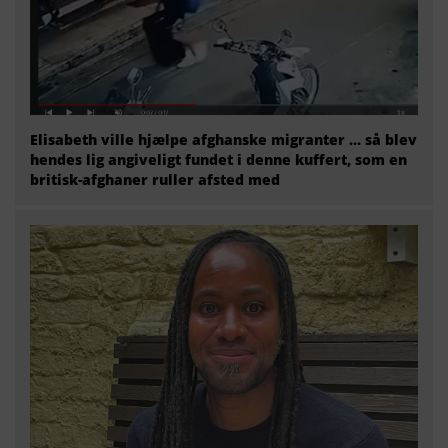
Elisabeth ville hjælpe afghanske migranter … så blev
hendes lig angiveligt fundet i denne kuffert, som en
britisk-afghaner ruller afsted med