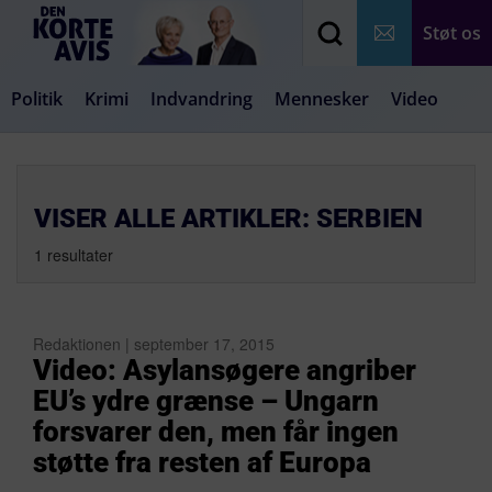
Støt os
Politik
Krimi
Indvandring
Mennesker
Video
Debat
Samfund
Medier
Livsstil
VISER ALLE ARTIKLER: SERBIEN
1 resultater
Redaktionen | september 17, 2015
Video: Asylansøgere angriber
EU’s ydre grænse – Ungarn
forsvarer den, men får ingen
støtte fra resten af Europa