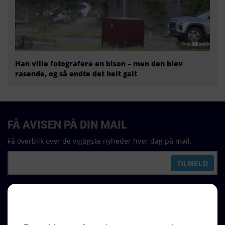
Han ville fotografere en bison – men den blev
rasende, og så endte det helt galt
FÅ AVISEN PÅ DIN MAIL
Få overblik over de vigtigste nyheder hver dag på mail.
REDAKTION
Ralf Pittelkow (ansvarshavende)
Karen Jespersen