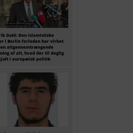
ik Dahl: Den islamistiske
or i Berlin forleden har virket
 en altgennemtrængende
ning af alt, hvad der til daglig
kjult i europæisk politik