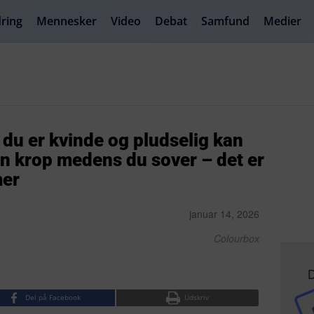
ring
Mennesker
Video
Debat
Samfund
Medier
s du er kvinde og pludselig kan
n krop medens du sover – det er
mer
januar 14, 2026
Colourbox
D
Del på Facebook
Udskriv