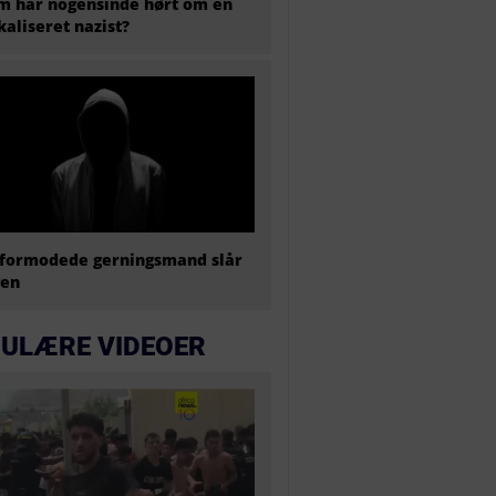
 har nogensinde hørt om en
kaliseret nazist?
formodede gerningsmand slår
gen
ULÆRE VIDEOER