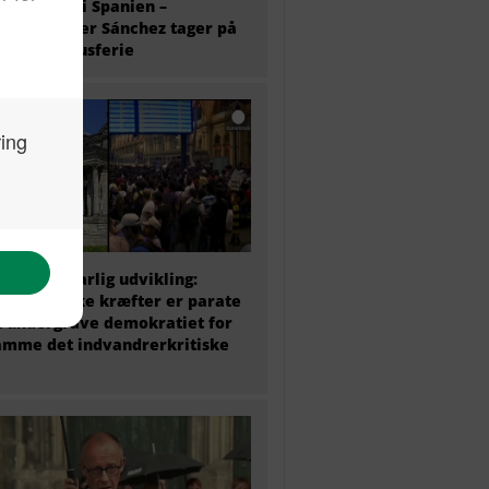
antkrisen i Spanien –
ierminister Sánchez tager på
 ugers luksusferie
 politik i farlig udvikling:
ke politiske kræfter er parate
at undergrave demokratiet for
amme det indvandrerkritiske