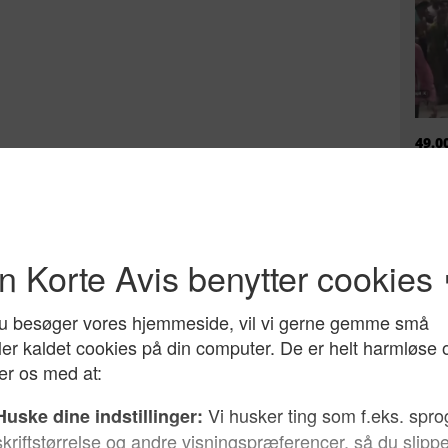
49.0
døgn
mili
ikke
EU h