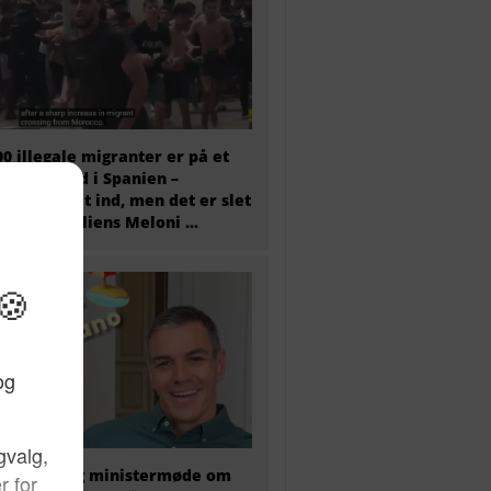
00 illegale migranter er på et
 væltet ind i Spanien –
tæret er sat ind, men det er slet
 nok og Italiens Meloni ...
older i dag ministermøde om