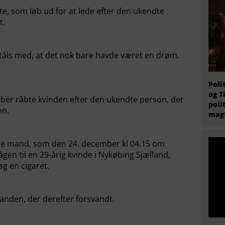
e, som løb ud for at lede efter den ukendte
t.
il tåls med, at det nok bare havde været en drøm.
Poli
og T
ber råbte kvinden efter den ukendte person, der
poli
en.
magt
e mand, som den 24. december kl 04.15 om
en til en 29-årig kvinde i Nykøbing Sjælland,
g en cigaret.
anden, der derefter forsvandt.