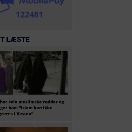
T LÆSTE
har selv muslimske rødder og
iger han: “Islam kan ikke
greres i Vesten”