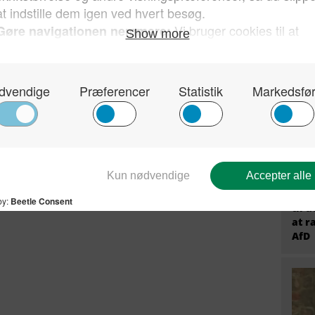
migr
prem
fire
Tysk
Stær
til 
at r
AfD