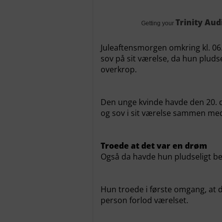
Trinity Aud
Getting your
Juleaftensmorgen omkring kl. 06.
sov på sit værelse, da hun plud
overkrop.
Den unge kvinde havde den 20. d
og sov i sit værelse sammen med
Troede at det var en drøm
Også da havde hun pludseligt b
Hun troede i første omgang, at 
person forlod værelset.