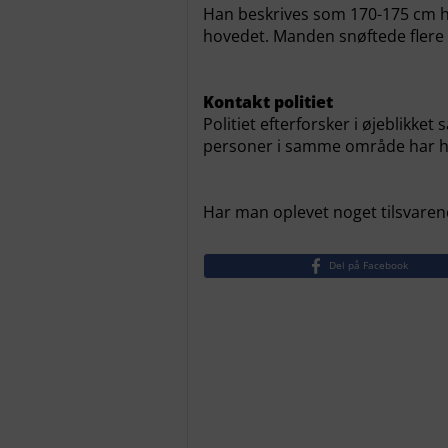
Han beskrives som 170-175 cm hø
hovedet. Manden snøftede flere 
Kontakt politiet
Politiet efterforsker i øjeblikke
personer i samme område har h
Har man oplevet noget tilsvarend
Del på Facebook