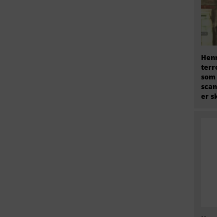
Henr
terr
som
scan
er s