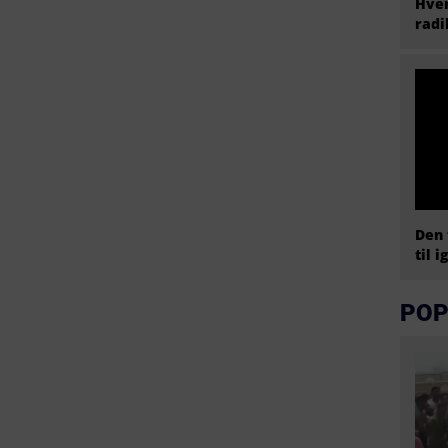
Hvem
radi
Den 
til i
POP