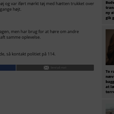
Budw
j og var iført mørkt tøj med hætten trukket over
tran
gange højt.
ny ø
gik 
t sagen, men har brug for at høre om andre
aft samme oplevelse.
e, så kontakt politiet på 114.
Send på mail
To r
nævn
bagg
at l
terr