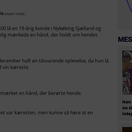
io
player ready...
00 lå en 19-årig kvinde i Nykøbing Sjælland og
selig mærkede en hånd, der holdt om hendes
MES
ecember haft en tilsvarende oplevelse, da hun lå
 sin kæreste.
emærket en hånd, der berørte hende.
Han 
nu s
det var kæresten, men kunne så høre at en
inte