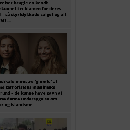
eiser brugte en kendt
skønnet i reklamen for deres
l – så styrtdykkede salget og alt
galt …
adikale ministre ‘glemte’ at
e terroristens muslimske
rund – de kunne have gavn af
æse denne undersøgelse om
or og islamisme