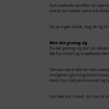
Hun vækkede derefter sin kærest
mand, der havde været på stede
Da de ingen fandt, slog de sig t
Men det gentog sig
Da det gentog sig den 24. decem
løb fra stedet og smækkede dør
Der kan være tale om den samm
morgenen gik ind gennem havelåg
mens hun sad på terrassen og rø
Hun løb ind i huset, da hun så m