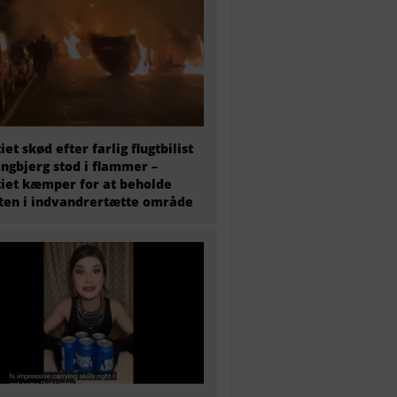
tiet skød efter farlig flugtbilist
ingbjerg stod i flammer –
tiet kæmper for at beholde
en i indvandrertætte område