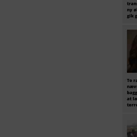
tran
ny ø
gik 
To r
nævn
bagg
at l
terr