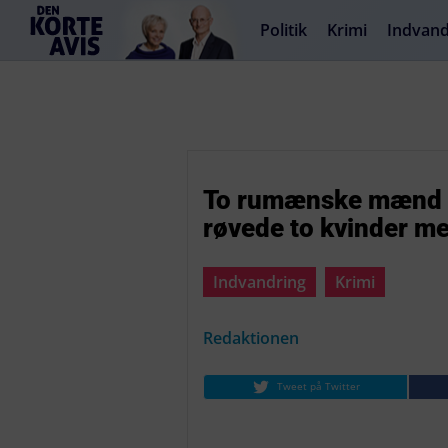
Politik
Krimi
Indvand
To rumænske mænd br
røvede to kvinder me
Indvandring
Krimi
Redaktionen
Tweet på Twitter