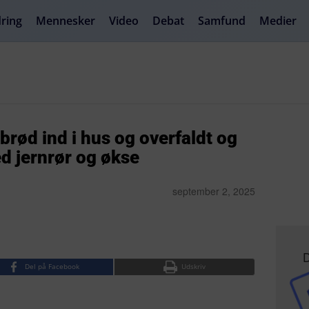
ring
Mennesker
Video
Debat
Samfund
Medier
ød ind i hus og overfaldt og
d jernrør og økse
september 2, 2025
D
Del på Facebook
Udskriv