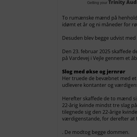
Trinity Aud
Getting your
To rumænske mænd på henholdsvi
idømt et år og ni måneder for rø
Desuden blev begge udvist med 
Den 23. februar 2025 skaffede 
på Vardevej i Vejle gennem et å
Slog med økse og jernrør
Her truede de bevæbnet med et d
udlevere kontanter og værdigen
Herefter skaffede de to mænd sig 
22-årig kvinde mindst tre slag 
tilegnede sig den 22-årige kvind
værdigenstande, for derefter at f
. De modtog begge dommen.