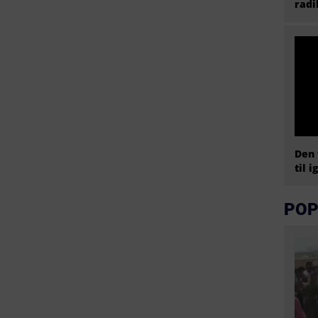
radi
Den 
til i
POP