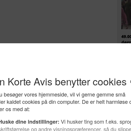
49.0
døgn
mili
ikke
EU h
migr