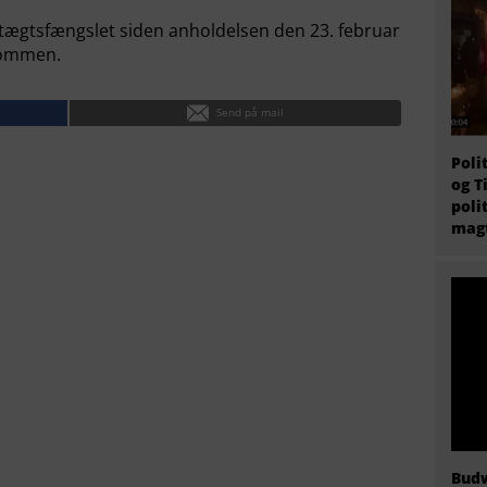
tægtsfængslet siden anholdelsen den 23. februar
 dommen.
Send på mail
Poli
og T
poli
magt
Budw