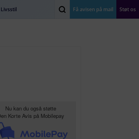
Livsstil
Få avisen på mail
Støt os
Nu kan du også støtte
en Korte Avis på Mobilepay