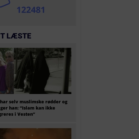
T LÆSTE
har selv muslimske rødder og
iger han: “Islam kan ikke
greres i Vesten”