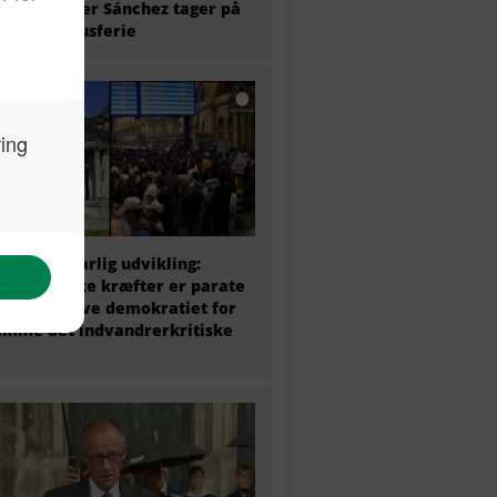
ierminister Sánchez tager på
 ugers luksusferie
 politik i farlig udvikling:
ke politiske kræfter er parate
at undergrave demokratiet for
amme det indvandrerkritiske