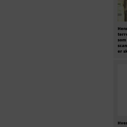
Henr
terr
som
scan
er s
Hvem