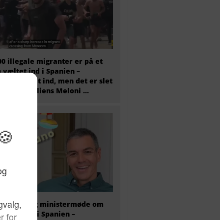
00 illegale migranter er på et
 væltet ind i Spanien –
tæret er sat ind, men det er slet
 nok og Italiens Meloni ...
older i dag ministermøde om
antkrisen i Spanien –