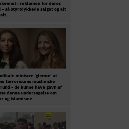
skønnet i reklamen for deres
l – så styrtdykkede salget og alt
galt …
adikale ministre ‘glemte’ at
e terroristens muslimske
rund – de kunne have gavn af
æse denne undersøgelse om
or og islamisme