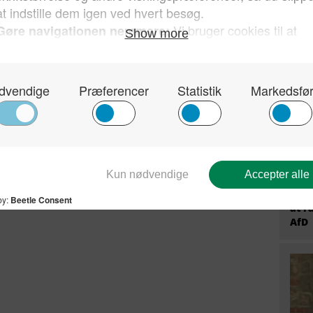
prem
fire
Tysk
Stær
til 
at r
AfD