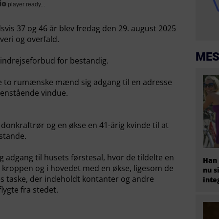
io
player ready...
s 37 og 46 år blev fredag den 29. august 2025
veri og overfald.
MES
indrejseforbud for bestandig.
de to rumænske mænd sig adgang til en adresse
benstående vindue.
onkraftrør og en økse en 41-årig kvinde til at
stande.
adgang til husets førstesal, hvor de tildelte en
Han 
på kroppen og i hovedet med en økse, ligesom de
nu s
es taske, der indeholdt kontanter og andre
inte
lygte fra stedet.