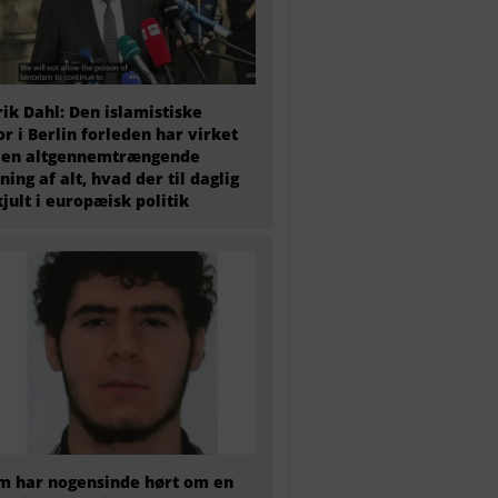
ik Dahl: Den islamistiske
or i Berlin forleden har virket
 en altgennemtrængende
ning af alt, hvad der til daglig
kjult i europæisk politik
 har nogensinde hørt om en