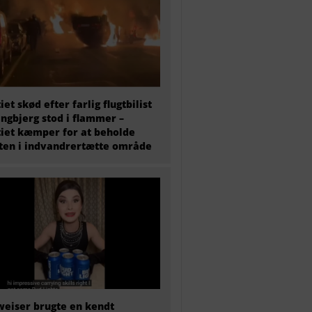
tiet skød efter farlig flugtbilist
ingbjerg stod i flammer –
tiet kæmper for at beholde
en i indvandrertætte område
eiser brugte en kendt