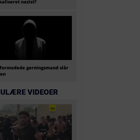
kaliseret nazist?
formodede gerningsmand slår
gen
ULÆRE VIDEOER