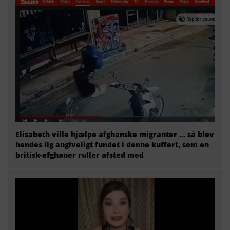
Elisabeth ville hjælpe afghanske migranter … så blev
hendes lig angiveligt fundet i denne kuffert, som en
britisk-afghaner ruller afsted med