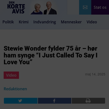
Støt os
Politik
Krimi
Indvandring
Mennesker
Video
Debat
Samfund
Medier
Livsstil
Stewie Wonder fylder 75 år – hør
ham synge “I Just Called To Say I
Love You”
maj 14, 2025
Video
Redaktionen