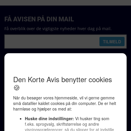
FÅ AVISEN PÅ DIN MAIL
Få overblik over de vigtigste nyheder hver dag på mail.
REDAKTION
Ralf Pittelkow (ansvarshavende)
Karen Jespersen
Redaktionen kontaktes via mail til
redaktion@denkorteavis.dk
Telefonsvarer 20 30 10 96
Von Ostensgade 22, 2791 Dragør
LINKS
Tidligere aviser >