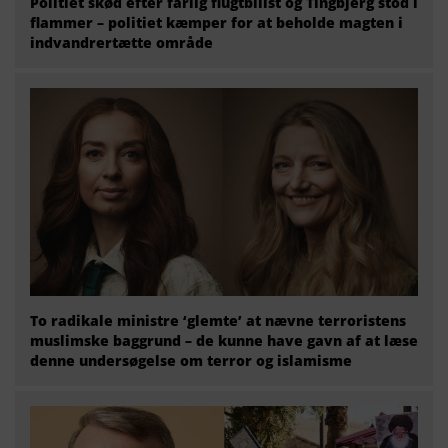
Politiet skød efter farlig flugtbilist og Tingbjerg stod i
flammer – politiet kæmper for at beholde magten i
indvandrertætte område
To radikale ministre ‘glemte’ at nævne terroristens
muslimske baggrund – de kunne have gavn af at læse
denne undersøgelse om terror og islamisme