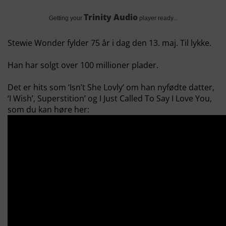
Trinity Audio
Getting your
player ready...
Stewie Wonder fylder 75 år i dag den 13. maj. Til lykke.
Han har solgt over 100 millioner plader.
Det er hits som ‘Isn’t She Lovly’ om han nyfødte datter,
‘I Wish’, Superstition’ og I Just Called To Say I Love You,
som du kan høre her: