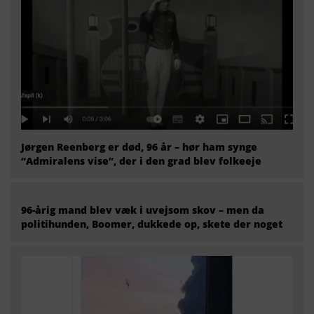
Jørgen Reenberg er død, 96 år – hør ham synge
“Admiralens vise”, der i den grad blev folkeeje
96-årig mand blev væk i uvejsom skov – men da
politihunden, Boomer, dukkede op, skete der noget