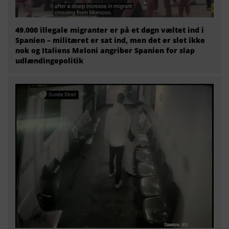
49.000 illegale migranter er på et døgn væltet ind i
Spanien – militæret er sat ind, men det er slet ikke
nok og Italiens Meloni angriber Spanien for slap
udlændingepolitik