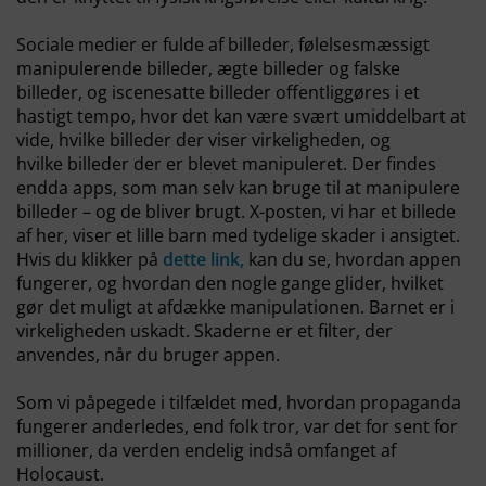
Sociale medier er fulde af billeder, følelsesmæssigt
manipulerende billeder, ægte billeder og falske
billeder, og iscenesatte billeder offentliggøres i et
hastigt tempo, hvor det kan være svært umiddelbart at
vide, hvilke billeder der viser virkeligheden, og
hvilke
billeder der er blevet manipuleret. Der findes
endda apps, som man selv kan bruge til at manipulere
billeder – og de bliver brugt. X-posten, vi har et billede
af her, viser et lille barn med tydelige skader i ansigtet.
Hvis du klikker på
dette link,
kan du se, hvordan appen
fungerer, og hvordan den nogle gange glider, hvilket
gør det muligt at afdække manipulationen. Barnet er i
virkeligheden uskadt. Skaderne er et filter, der
anvendes, når du bruger appen.
Som vi påpegede i tilfældet med, hvordan propaganda
fungerer anderledes, end folk tror, ​​var det for sent for
millioner, da verden endelig indså omfanget af
Holocaust.