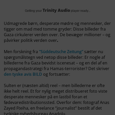
Trinity Audio
Getting your
player ready...
Udmagrede børn, desperate mødre og mennesker, der
tigger om mad med tomme gryder: Disse billeder fra
Gaza cirkulerer verden over. De bevæger millioner – og
påvirker politik verden over
.
Men forskning fra
“Süddeutsche Zeitung”
sætter nu
spørgsmålstegn ved netop disse billeder: Er nogle af
billederne fra Gaza bevidst iscenesat – og en del af en
propagandastrategi fra Hamas-terrorister? Det skriver
den tyske avis BILD
og fortsætter:
Sulten er (næsten altid) reel – men billederne er ofte
ikke helt reel. Et for nylig meget distribueret foto viste
desperate mennesker på en lastbil foran et
fødevaredistributionssted. Overfor dem: fotograf Anas
Zayed Fteiha, en freelance “journalist” bestilt af det
tyrkiske nyhedsbureau Anadolu.