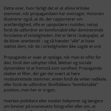
Dette viser, hvor farligt det er at afvise kritiske
stemmer, når propagandaen har overtaget. Historien
illustrerer også, at de, der rapporterer om
uretfærdighed, ofte er upopulære i nutiden, netop
fordi de udfordrer en komfortabel eller dominerende
forståelse af virkeligheden. Det er først i bakspejlet, at
de bliver anerkendt – og så hævder “alle” at have
støttet dem, når de i virkeligheden ikke sagde et ord.
Propaganda er svær at opdage, når man er offer for
den, fordi den udnytter tillid, følelser og sociale
dynamikker til at fremstå som sandhed. Propaganda
skaber et filter, der gør det svært at høre
modsatrettede stemmer, enten fordi de virker radikale,
eller fordi de udfordrer fåreflokkens “komfortable”
position, men her er vi igen.
Hverken politikere eller medier bekymrer sig længere
om beviser på iscenesatte fotografier eller om, at