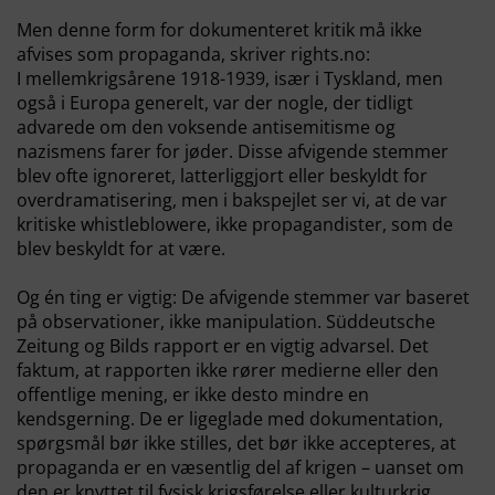
Men denne form for dokumenteret kritik må ikke
afvises som propaganda, skriver rights.no:
I mellemkrigsårene 1918-1939, især i Tyskland, men
også i Europa generelt, var der nogle, der tidligt
advarede om den voksende antisemitisme og
nazismens farer for jøder. Disse afvigende stemmer
blev ofte ignoreret, latterliggjort eller beskyldt for
overdramatisering, men i bakspejlet ser vi, at de var
kritiske whistleblowere, ikke propagandister, som de
blev beskyldt for at være.
Og én ting er vigtig: De afvigende stemmer var baseret
på observationer, ikke manipulation. Süddeutsche
Zeitung og Bilds rapport er en vigtig advarsel. Det
faktum, at rapporten ikke rører medierne eller den
offentlige mening, er ikke desto mindre en
kendsgerning. De er ligeglade med dokumentation,
spørgsmål bør ikke stilles, det bør ikke accepteres, at
propaganda er en væsentlig del af krigen – uanset om
den er knyttet til fysisk krigsførelse eller kulturkrig.