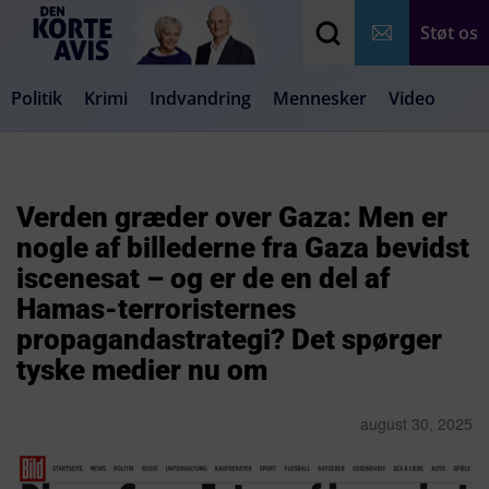
Støt os
Politik
Krimi
Indvandring
Mennesker
Video
Debat
Samfund
Medier
Livsstil
Verden græder over Gaza: Men er
nogle af billederne fra Gaza bevidst
iscenesat – og er de en del af
Hamas-terroristernes
propagandastrategi? Det spørger
tyske medier nu om
august 30, 2025