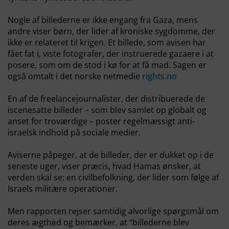
Nogle af billederne er ikke engang fra Gaza, mens
andre viser børn, der lider af kroniske sygdomme, der
ikke er relateret til krigen. Et billede, som avisen har
fået fat i, viste fotografer, der instruerede gazaere i at
posere, som om de stod i kø for at få mad. Sagen er
også omtalt i det norske netmedie
rights.no
En af de freelancejournalister, der distribuerede de
iscenesatte billeder – som blev samlet op globalt og
anset for troværdige – poster regelmæssigt anti-
israelsk indhold på sociale medier.
Aviserne påpeger, at de billeder, der er dukket op i de
seneste uger, viser præcis, hvad Hamas ønsker, at
verden skal se: en civilbefolkning, der lider som følge af
Israels militære operationer.
Men rapporten rejser samtidig alvorlige spørgsmål om
deres ægthed og bemærker, at “billederne blev