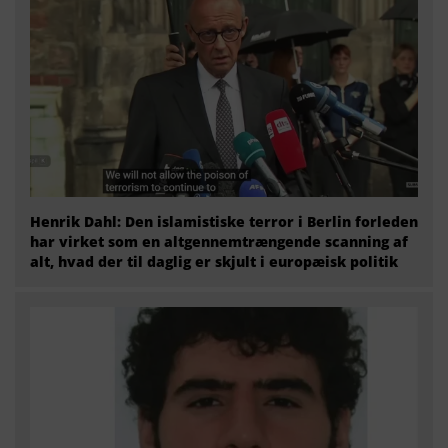
Henrik Dahl: Den islamistiske terror i Berlin forleden
har virket som en altgennemtrængende scanning af
alt, hvad der til daglig er skjult i europæisk politik