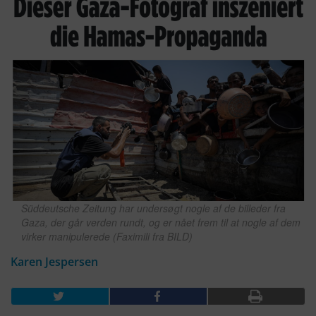
Süddeutsche Zeitung har undersøgt nogle af de billeder fra
Gaza, der går verden rundt, og er nået frem til at nogle af dem
virker manipulerede (Faximili fra BILD)
Karen Jespersen