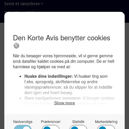
Send et læserbrev >
Privatlivspolitik >