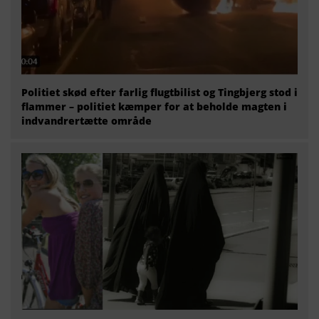
Politiet skød efter farlig flugtbilist og Tingbjerg stod i
flammer – politiet kæmper for at beholde magten i
indvandrertætte område