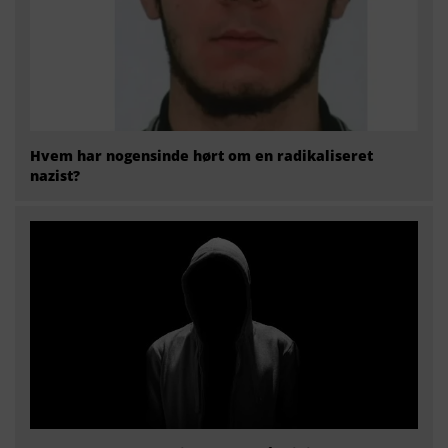
Hvem har nogensinde hørt om en radikaliseret
nazist?