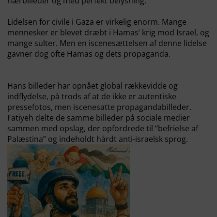
nærbilleder og med perfekt belysning.
Lidelsen for civile i Gaza er virkelig enorm. Mange
mennesker er blevet dræbt i Hamas’ krig mod Israel, og
mange sulter. Men en iscenesættelsen af ​​denne lidelse
gavner dog ofte Hamas og dets propaganda.
Hans billeder har opnået global rækkevidde og
indflydelse, på trods af at de ikke er autentiske
pressefotos, men iscenesatte propagandabilleder.
Fatiyeh delte de samme billeder på sociale medier
sammen med opslag, der opfordrede til “befrielse af
Palæstina” og indeholdt hårdt anti-israelsk sprog.