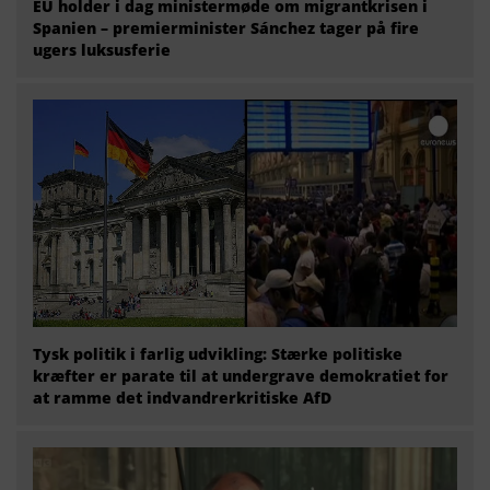
EU holder i dag ministermøde om migrantkrisen i
Spanien – premierminister Sánchez tager på fire
ugers luksusferie
Tysk politik i farlig udvikling: Stærke politiske
kræfter er parate til at undergrave demokratiet for
at ramme det indvandrerkritiske AfD