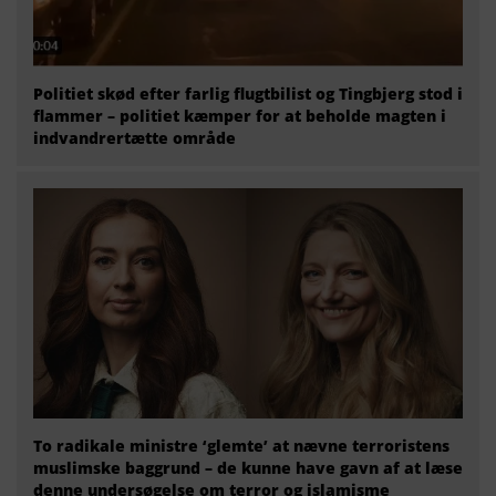
Politiet skød efter farlig flugtbilist og Tingbjerg stod i
flammer – politiet kæmper for at beholde magten i
indvandrertætte område
To radikale ministre ‘glemte’ at nævne terroristens
muslimske baggrund – de kunne have gavn af at læse
denne undersøgelse om terror og islamisme