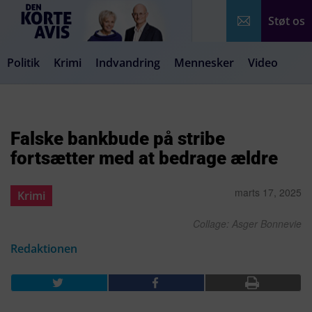
Støt os
Politik
Krimi
Indvandring
Mennesker
Video
Debat
Samfund
Medier
Livsstil
Falske bankbude på stribe
fortsætter med at bedrage ældre
marts 17, 2025
Krimi
Collage: Asger Bonnevie
Redaktionen