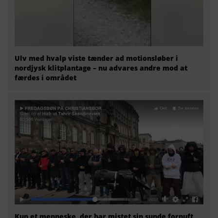
Ulv med hvalp viste tænder ad motionsløber i
nordjysk klitplantage – nu advares andre mod at
færdes i området
Kun et menneske, der har mistet sin sunde fornuft,