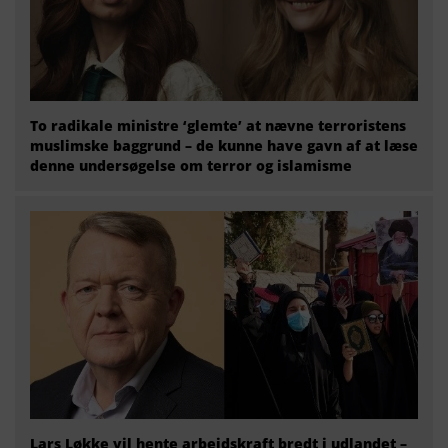
To radikale ministre ‘glemte’ at nævne terroristens
muslimske baggrund – de kunne have gavn af at læse
denne undersøgelse om terror og islamisme
Lars Løkke vil hente arbejdskraft bredt i udlandet –