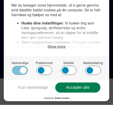
Telefonsvarer 20 30 10 96
Von Ostensgade 22, 2791 Dragør
LINKS
Tidligere aviser >
Om os >
Støt Den Korte Avis >
Jobannoncer >
Send et læserbrev >
Privatlivspolitik >