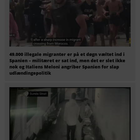
49.000 illegale migranter er på et døgn væltet ind i
Spanien – militæret er sat ind, men det er slet ikke
nok og Italiens Meloni angriber Spanien for slap
udlændingepolitik