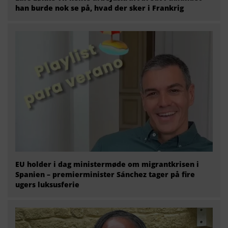
han burde nok se på, hvad der sker i Frankrig
EU holder i dag ministermøde om migrantkrisen i
Spanien – premierminister Sánchez tager på fire
ugers luksusferie