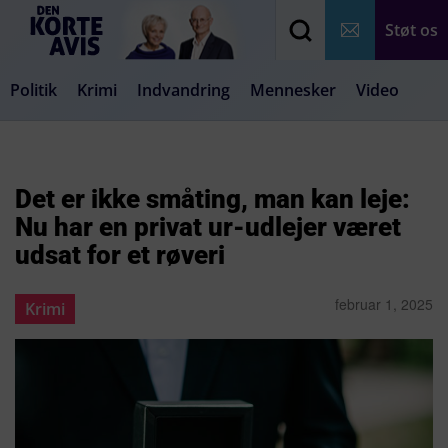
Støt os
Politik
Krimi
Indvandring
Mennesker
Video
Debat
Samfund
Medier
Livsstil
Det er ikke småting, man kan leje:
Nu har en privat ur-udlejer været
udsat for et røveri
februar 1, 2025
Krimi