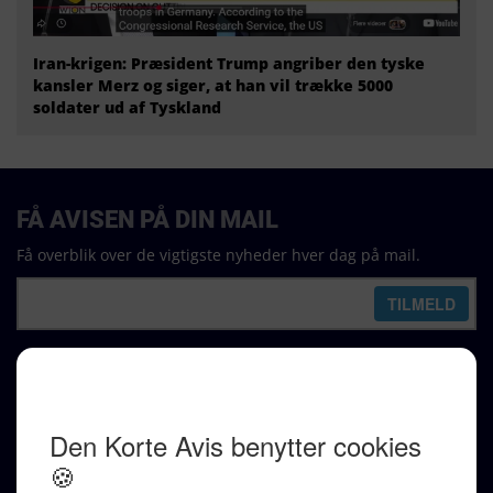
Iran-krigen: Præsident Trump angriber den tyske
kansler Merz og siger, at han vil trække 5000
soldater ud af Tyskland
FÅ AVISEN PÅ DIN MAIL
Få overblik over de vigtigste nyheder hver dag på mail.
REDAKTION
Ralf Pittelkow (ansvarshavende)
Karen Jespersen
Redaktionen kontaktes via mail til
redaktion@denkorteavis.dk