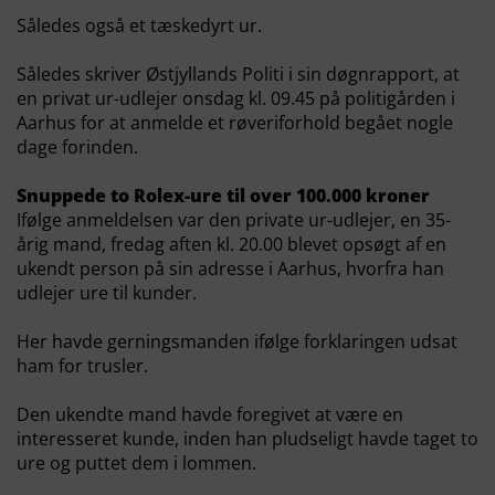
Således også et tæskedyrt ur.
Således skriver Østjyllands Politi i sin døgnrapport, at
en privat ur-udlejer onsdag kl. 09.45 på politigården i
Aarhus for at anmelde et røveriforhold begået nogle
dage forinden.
Snuppede to Rolex-ure til over 100.000 kroner
Ifølge anmeldelsen var den private ur-udlejer, en 35-
årig mand, fredag aften kl. 20.00 blevet opsøgt af en
ukendt person på sin adresse i Aarhus, hvorfra han
udlejer ure til kunder.
Her havde gerningsmanden ifølge forklaringen udsat
ham for trusler.
Den ukendte mand havde foregivet at være en
interesseret kunde, inden han pludseligt havde taget to
ure og puttet dem i lommen.