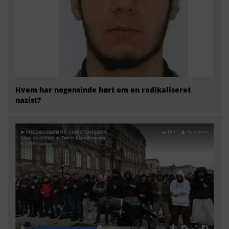
Hvem har nogensinde hørt om en radikaliseret
nazist?