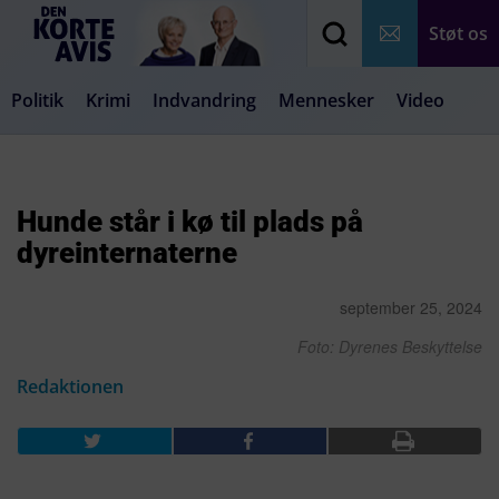
Støt os
Politik
Krimi
Indvandring
Mennesker
Video
Debat
Samfund
Medier
Livsstil
Hunde står i kø til plads på
dyreinternaterne
september 25, 2024
Foto: Dyrenes Beskyttelse
Redaktionen