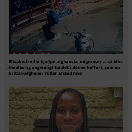
Elisabeth ville hjælpe afghanske migranter … så blev
hendes lig angiveligt fundet i denne kuffert, som en
britisk-afghaner ruller afsted med