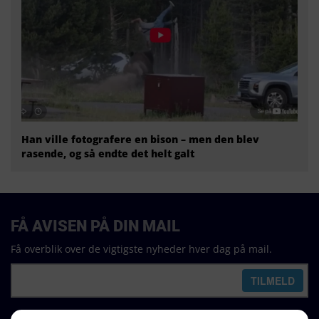
Han ville fotografere en bison – men den blev
rasende, og så endte det helt galt
FÅ AVISEN PÅ DIN MAIL
Få overblik over de vigtigste nyheder hver dag på mail.