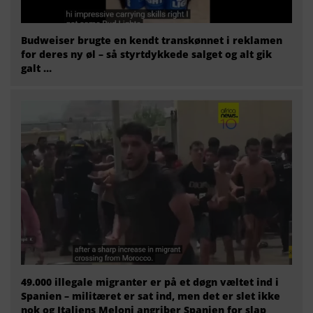
Budweiser brugte en kendt transkønnet i reklamen
for deres ny øl – så styrtdykkede salget og alt gik
galt …
49.000 illegale migranter er på et døgn væltet ind i
Spanien – militæret er sat ind, men det er slet ikke
nok og Italiens Meloni angriber Spanien for slap