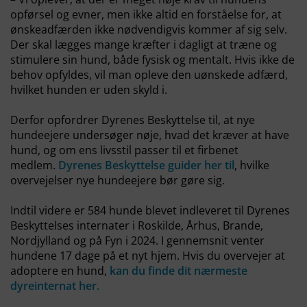
opførsel og evner, men ikke altid en forståelse for, at
ønskeadfærden ikke nødvendigvis kommer af sig selv.
Der skal lægges mange kræfter i dagligt at træne og
stimulere sin hund, både fysisk og mentalt. Hvis ikke de
behov opfyldes, vil man opleve den uønskede adfærd,
hvilket hunden er uden skyld i.
Derfor opfordrer Dyrenes Beskyttelse til, at nye
hundeejere undersøger nøje, hvad det kræver at have
hund, og om ens livsstil passer til et firbenet
medlem.
Dyrenes Beskyttelse guider her til
, hvilke
overvejelser nye hundeejere bør gøre sig.
Indtil videre er 584 hunde blevet indleveret til Dyrenes
Beskyttelses internater i Roskilde, Århus, Brande,
Nordjylland og på Fyn i 2024. I gennemsnit venter
hundene 17 dage på et nyt hjem. Hvis du overvejer at
adoptere en hund,
kan du finde dit nærmeste
dyreinternat her.