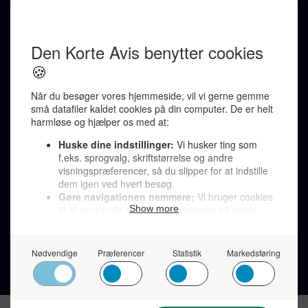
REDAKTION
Ralf Pittelkow (ansvarshavende)
Karen Jespersen
Redaktionen kontaktes via mail til
redaktion@denkorteavis.dk
Telefonsvarer 20 30 10 96
Von Ostensgade 22, 2791 Dragør
LINKS
Tidligere aviser >
Om os >
Støt Den Korte Avis >
Jobannoncer >
Send et læserbrev >
Privatlivspolitik >