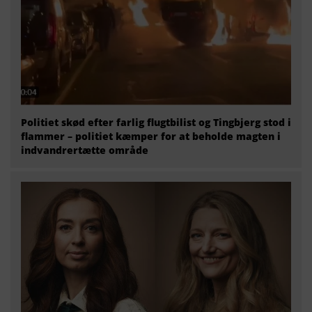
Politiet skød efter farlig flugtbilist og Tingbjerg stod i
flammer – politiet kæmper for at beholde magten i
indvandrertætte område