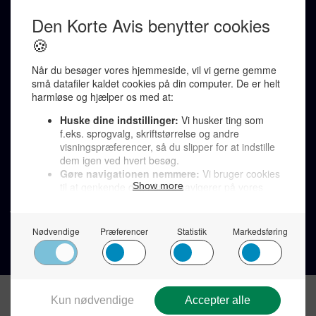
Ralf Pittelkow (ansvarshavende)
Karen Jespersen
Redaktionen kontaktes via mail til
redaktion@denkorteavis.dk
Telefonsvarer 20 30 10 96
Von Ostensgade 22, 2791 Dragør
LINKS
Tidligere aviser >
Om os >
Støt Den Korte Avis >
Jobannoncer >
Send et læserbrev >
Privatlivspolitik >