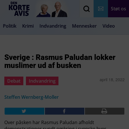
Støt os
Politik
Krimi
Indvandring
Mennesker
Video
Debat
Samfund
Medier
Livsstil
Sverige : Rasmus Paludan lokker
muslimer ud af busken
april 18, 2022
Debat
Indvandring
Steffen Wernberg-Moller
Over påsken har Rasmus Paludan afholdt
demonstrationer rundt omkring i svenske byer.