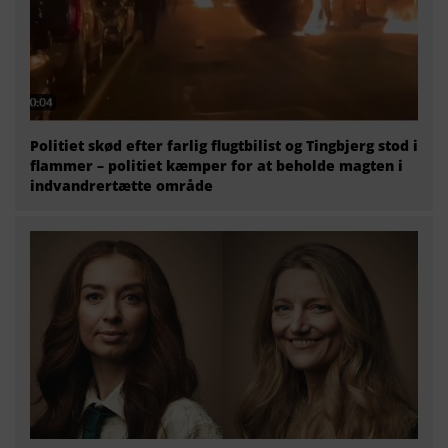
Politiet skød efter farlig flugtbilist og Tingbjerg stod i
flammer – politiet kæmper for at beholde magten i
indvandrertætte område