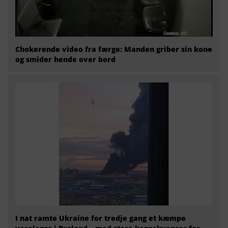
Chokerende video fra færge: Manden griber sin kone
og smider hende over bord
I nat ramte Ukraine for tredje gang et kæmpe