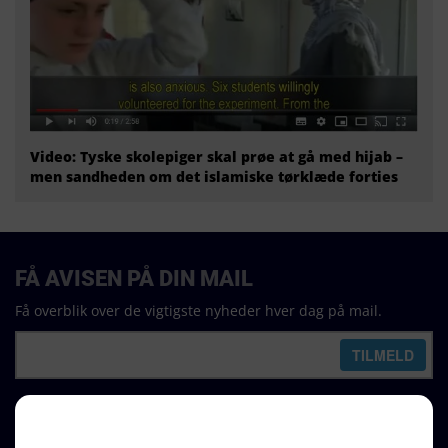
Video: Tyske skolepiger skal prøe at gå med hijab –
men sandheden om det islamiske tørklæde forties
FÅ AVISEN PÅ DIN MAIL
Få overblik over de vigtigste nyheder hver dag på mail.
REDAKTION