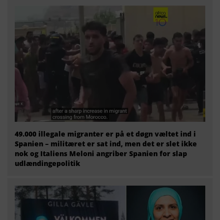
49.000 illegale migranter er på et døgn væltet ind i
Spanien – militæret er sat ind, men det er slet ikke
nok og Italiens Meloni angriber Spanien for slap
udlændingepolitik