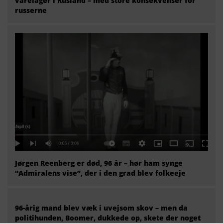
varelager i Rusland – med store konsekvenser for
russerne
Jørgen Reenberg er død, 96 år – hør ham synge
“Admiralens vise”, der i den grad blev folkeeje
96-årig mand blev væk i uvejsom skov – men da
politihunden, Boomer, dukkede op, skete der noget