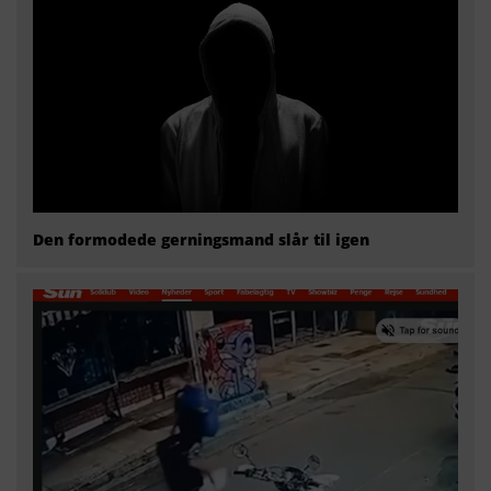
Den formodede gerningsmand slår til igen