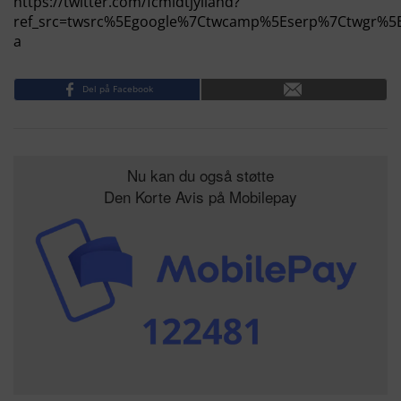
https://twitter.com/fcmidtjylland?
ref_src=twsrc%5Egoogle%7Ctwcamp%5Eserp%7Ctwgr%5
a
Del på Facebook
Nu kan du også støtte
Den Korte Avis på Mobilepay