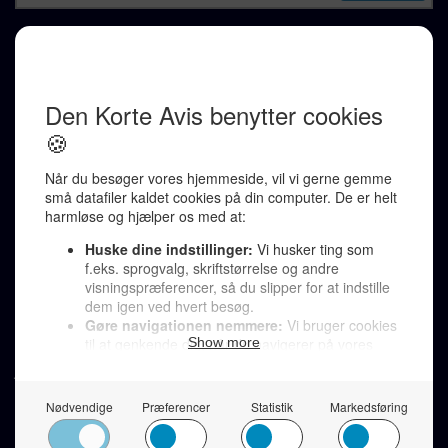
REDAKTION
Ralf Pittelkow (ansvarshavende)
Karen Jespersen
Redaktionen kontaktes via mail til
redaktion@denkorteavis.dk
Telefonsvarer 20 30 10 96
Von Ostensgade 22, 2791 Dragør
LINKS
Tidligere aviser >
Om os >
Støt Den Korte Avis >
Jobannoncer >
Send et læserbrev >
Privatlivspolitik >