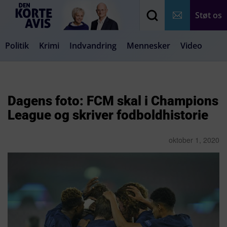
Støt os
Politik
Krimi
Indvandring
Mennesker
Video
Debat
Samfund
Medier
Livsstil
Dagens foto: FCM skal i Champions
League og skriver fodboldhistorie
oktober 1, 2020