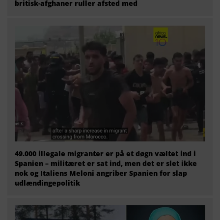
britisk-afghaner ruller afsted med
49.000 illegale migranter er på et døgn væltet ind i
Spanien – militæret er sat ind, men det er slet ikke
nok og Italiens Meloni angriber Spanien for slap
udlændingepolitik