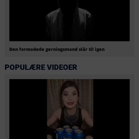
Den formodede gerningsmand slår til igen
POPULÆRE VIDEOER