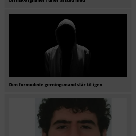
britisk-afghaner ruller afsted med
Den formodede gerningsmand slår til igen