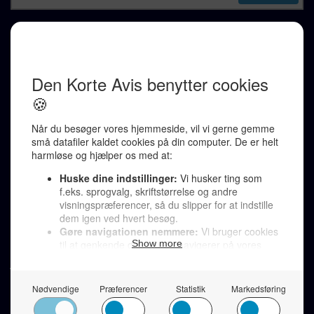
REDAKTION
Ralf Pittelkow (ansvarshavende)
Karen Jespersen
Redaktionen kontaktes via mail til
redaktion@denkorteavis.dk
Telefonsvarer 20 30 10 96
Von Ostensgade 22, 2791 Dragør
LINKS
Tidligere aviser >
Om os >
Støt Den Korte Avis >
Jobannoncer >
Send et læserbrev >
Privatlivspolitik >