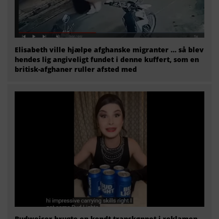
Elisabeth ville hjælpe afghanske migranter … så blev
hendes lig angiveligt fundet i denne kuffert, som en
britisk-afghaner ruller afsted med
Budweiser brugte en kendt transkønnet i reklamen