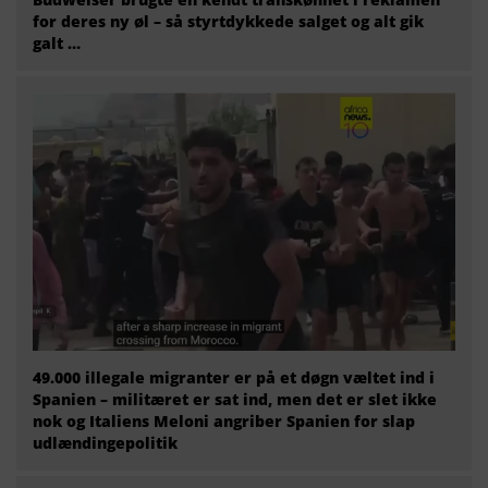
for deres ny øl – så styrtdykkede salget og alt gik
galt …
49.000 illegale migranter er på et døgn væltet ind i
Spanien – militæret er sat ind, men det er slet ikke
nok og Italiens Meloni angriber Spanien for slap
udlændingepolitik