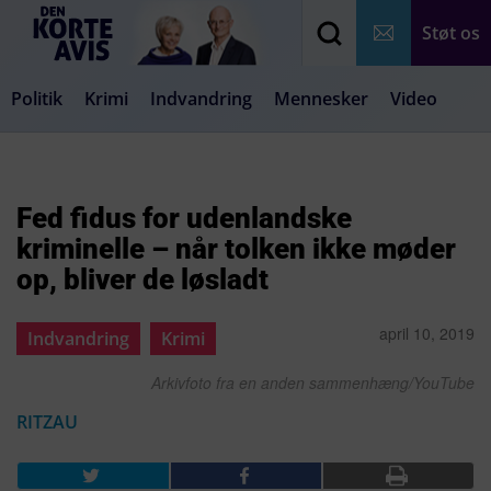
Støt os
Politik
Krimi
Indvandring
Mennesker
Video
Debat
Samfund
Medier
Livsstil
Fed fidus for udenlandske
kriminelle – når tolken ikke møder
op, bliver de løsladt
april 10, 2019
Indvandring
Krimi
Arkivfoto fra en anden sammenhæng/YouTube
RITZAU