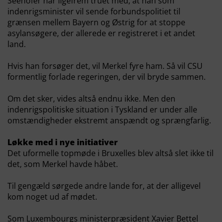
Seehofer har ligefrem truet med, at han som
indenrigsminister vil sende forbundspolitiet til
grænsen mellem Bayern og Østrig for at stoppe
asylansøgere, der allerede er registreret i et andet
land.
Hvis han forsøger det, vil Merkel fyre ham. Så vil CSU
formentlig forlade regeringen, der vil bryde sammen.
Om det sker, vides altså endnu ikke. Men den
indenrigspolitiske situation i Tyskland er under alle
omstændigheder ekstremt anspændt og sprængfarlig.
Løkke med i nye initiativer
Det uformelle topmøde i Bruxelles blev altså slet ikke til
det, som Merkel havde håbet.
Til gengæld sørgede andre lande for, at der alligevel
kom noget ud af mødet.
Som Luxembourgs ministerpræsident Xavier Bettel