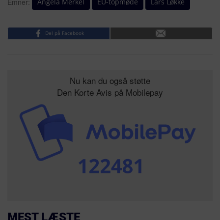
Angela Merkel
EU-topmøde
Lars Løkke
Emner:
Del på Facebook
Nu kan du også støtte
Den Korte Avis på Mobilepay
MEST LÆSTE