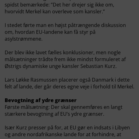
spidst bemærkede: ”Det her drejer sig ikke om,
hvorvidt Merkel kan overleve som kansler.”
I stedet førte man en højst påtrængende diskussion
om, hvordan EU-landene kan få styr på
asylstrømmene.
Der blev ikke lavet fælles konklusioner, men nogle
målsætninger trådte frem ikke mindst formuleret af
Østrigs dynamiske unge kansler Sebastian Kurz.
Lars Løkke Rasmussen placerer også Danmark i dette
felt af lande, der går deres egne veje i forhold til Merkel.
Bevogtning af ydre grænser
Første målsætning: Der skal gennemføres en langt
stærkere bevogtning af EU’s ydre grænser.
Især Kurz presser på for, at EU gør en indsats i Libyen
og andre nordafrikanske lande for at forhindre, at