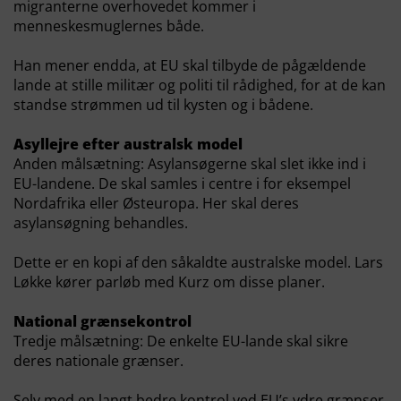
migranterne overhovedet kommer i
menneskesmuglernes både.
Han mener endda, at EU skal tilbyde de pågældende
lande at stille militær og politi til rådighed, for at de kan
standse strømmen ud til kysten og i bådene.
Asyllejre efter australsk model
Anden målsætning: Asylansøgerne skal slet ikke ind i
EU-landene. De skal samles i centre i for eksempel
Nordafrika eller Østeuropa. Her skal deres
asylansøgning behandles.
Dette er en kopi af den såkaldte australske model. Lars
Løkke kører parløb med Kurz om disse planer.
National grænsekontrol
Tredje målsætning: De enkelte EU-lande skal sikre
deres nationale grænser.
Selv med en langt bedre kontrol ved EU’s ydre grænser,