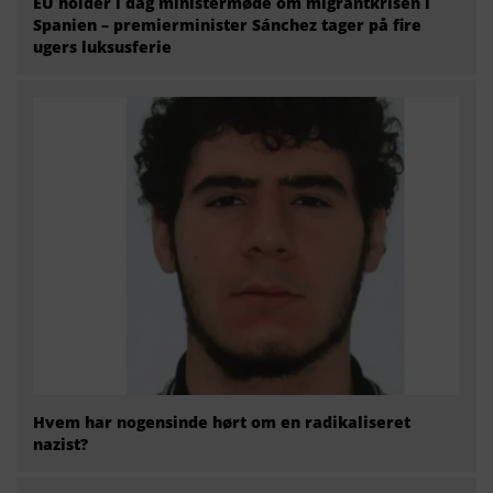
EU holder i dag ministermøde om migrantkrisen i
Spanien – premierminister Sánchez tager på fire
ugers luksusferie
Hvem har nogensinde hørt om en radikaliseret
nazist?