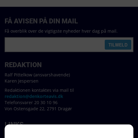
FÅ AVISEN PÅ DIN MAIL
Få overblik over de vigtigste nyheder hver dag på mail.
REDAKTION
Ralf Pittelkow (ansvarshavende)
Karen Jespersen
Redaktionen kontaktes via mail til
redaktion@denkorteavis.dk
Telefonsvarer 20 30 10 96
Von Ostensgade 22, 2791 Dragør
LINKS
Tidligere aviser >