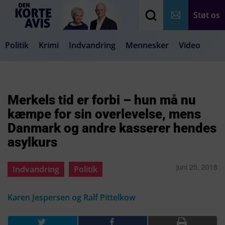
Støt os
Politik
Krimi
Indvandring
Mennesker
Video
Debat
Samfund
Medier
Livsstil
Merkels tid er forbi – hun må nu
kæmpe for sin overlevelse, mens
Danmark og andre kasserer hendes
asylkurs
juni 25, 2018
Indvandring
Politik
Karen Jespersen og Ralf Pittelkow