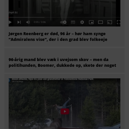
Jørgen Reenberg er død, 96 år – hør ham synge
“Admiralens vise”, der i den grad blev folkeeje
96-årig mand blev væk i uvejsom skov – men da
politihunden, Boomer, dukkede op, skete der noget