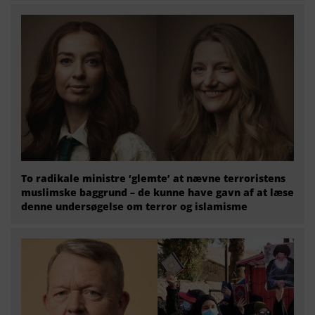
To radikale ministre ‘glemte’ at nævne terroristens
muslimske baggrund – de kunne have gavn af at læse
denne undersøgelse om terror og islamisme