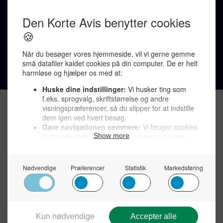
Om os >
Støt Den Korte Avis >
Jobannoncer >
Send et læserbrev >
Privatlivspolitik >