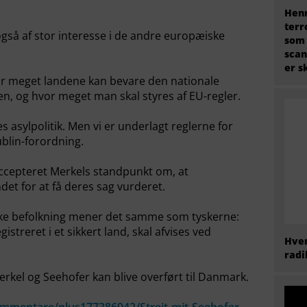
Henr
terr
gså af stor interesse i de andre europæiske
som
scan
er s
vor meget landene kan bevare den nationale
n, og hvor meget man skal styres af EU-regler.
 asylpolitik. Men vi er underlagt reglerne for
blin-forordning.
accepteret Merkels standpunkt om, at
ndet for at få deres sag vurderet.
ske befolkning mener det samme som tyskerne:
streret i et sikkert land, skal afvises ved
Hvem
radi
kel og Seehofer kan blive overført til Danmark.