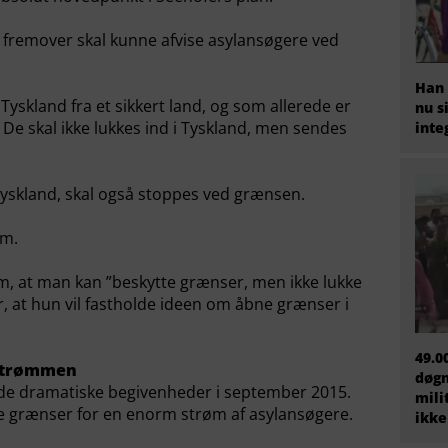
d fremover skal kunne afvise asylansøgere ved
Han 
Tyskland fra et sikkert land, og som allerede er
nu s
 De skal ikke lukkes ind i Tyskland, men sendes
inte
a Tyskland, skal også stoppes ved grænsen.
om.
, at man kan ”beskytte grænser, men ikke lukke
, at hun vil fastholde ideen om åbne grænser i
49.0
lstrømmen
døgn
 de dramatiske begivenheder i september 2015.
mili
 grænser for en enorm strøm af asylansøgere.
ikke