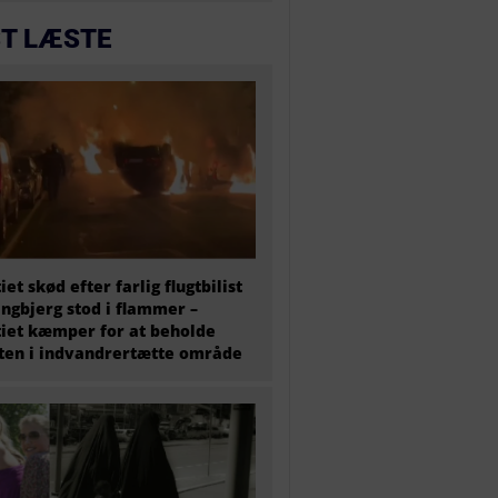
T LÆSTE
tiet skød efter farlig flugtbilist
ingbjerg stod i flammer –
tiet kæmper for at beholde
en i indvandrertætte område