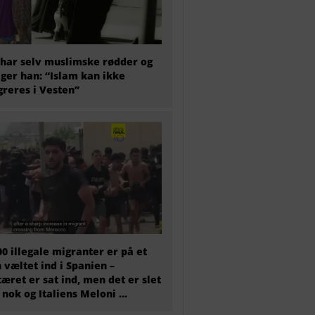
har selv muslimske rødder og
iger han: “Islam kan ikke
greres i Vesten”
00 illegale migranter er på et
 væltet ind i Spanien –
tæret er sat ind, men det er slet
 nok og Italiens Meloni ...