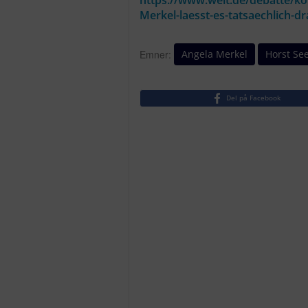
https://www.welt.de/debatte/k
Merkel-laesst-es-tatsaechlich-
Angela Merkel
Horst Se
Emner:
Del på Facebook