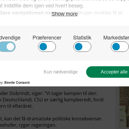
t man skal sende asylansøgere tilbage ved
re lande. Kun 34 procent siger nej (Emnid/Bild
avisens chefreporter Robin Alexander sig kritisk til
er den borgerlige avis sine læsere: ”Deler de
Tysk
Stær
til 
e svaret ja. Kun 22 havde svaret nej!
at r
AfD
aften over for sine partifæller, at han ikke
halv plan med lunkne kompromiser” lød det.
er Dobrindt, siger: ”Vi tager kampen til den
k Deutschland). CSU er særlig kampberedt, fordi
n til efteråret.
, kan det få dramatiske politiske konsekvenser.
eehofer, ryger regeringen.