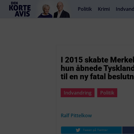
Politik
Krimi
Indvand
I 2015 skabte Merkel
hun åbnede Tyskland
til en ny fatal beslut
Indvandring
Politik
Ralf Pittelkow
Tweet på Twitter