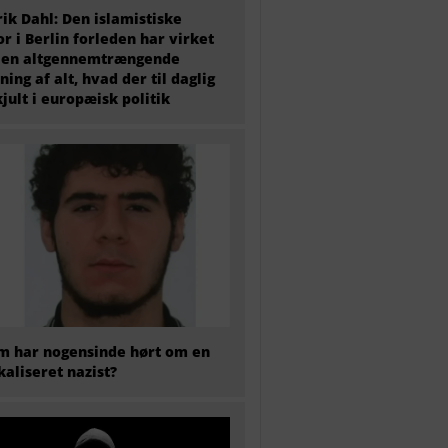
ik Dahl: Den islamistiske
or i Berlin forleden har virket
 en altgennemtrængende
ning af alt, hvad der til daglig
kjult i europæisk politik
 har nogensinde hørt om en
kaliseret nazist?