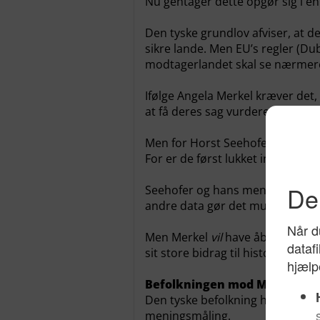
Nu gentager dette opgør sig i en
Den tyske grundlov afviser, at d
sikre lande. Men EU’s regler (Dub
modtagerlandet skal se nærmere 
Ifølge Angela Merkel kræver det, 
at få deres sag vurderet.
Men for Horst Seehofer er det a
For er de først lukket ind, komm
Seehofer og hans meningsfæller h
andre data gør det muligt at afg
Men Merkel
vil
have åbne grænse
sit store bidrag til historien. De
Befolkningen mod Merkel
Den tyske befolkning holder dog
meningsmåling.