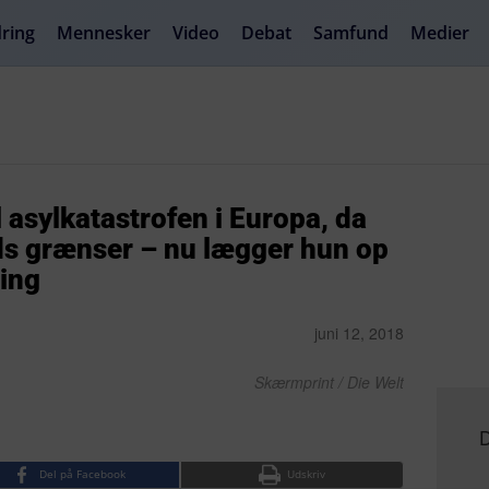
ring
Mennesker
Video
Debat
Samfund
Medier
 asylkatastrofen i Europa, da
s grænser – nu lægger hun op
ning
juni 12, 2018
Skærmprint / Die Welt
D
Del på Facebook
Udskriv