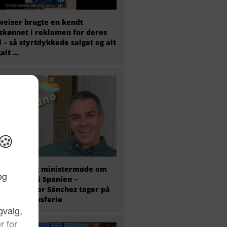
eiser brugte en kendt
skønnet i reklamen for deres
l – så styrtdykkede salget og alt
galt …
older i dag ministermøde om
antkrisen i Spanien –
ierminister Sánchez tager på
 ugers luksusferie