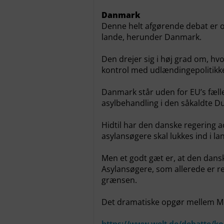
Danmark
Denne helt afgørende debat er o
lande, herunder Danmark.
Den drejer sig i høj grad om, h
kontrol med udlændingepolitikke
Danmark står uden for EU’s fælles
asylbehandling i den såkaldte Du
Hidtil har den danske regering 
asylansøgere skal lukkes ind i la
Men et godt gæt er, at den dan
Asylansøgere, som allerede er regi
grænsen.
Det dramatiske opgør mellem Mer