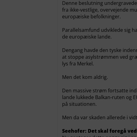
Denne beslutning undergravede
fra ikke-vestlige, overvejende
europæiske befolkninger.
Parallelsamfund udviklede sig has
de europæiske lande.
Dengang havde den tyske indenri
at stoppe asylstrømmen ved græn
lys fra Merkel.
Men det kom aldrig.
Den massive strøm fortsatte ind 
lande lukkede Balkan-ruten og EU
på situationen.
Men da var skaden allerede i vid
Seehofer: Det skal foregå ve