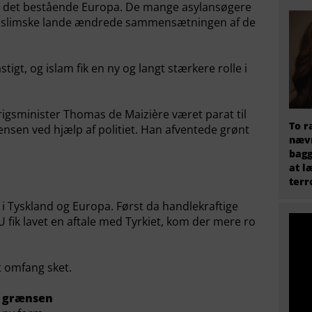
 det bestående Europa. De mange asylansøgere
 muslimske lande ændrede sammensætningen af de
tigt, og islam fik en ny og langt stærkere rolle i
gsminister Thomas de Maizière været parat til
To r
sen ved hjælp af politiet. Han afventede grønt
nævn
bagg
at l
terr
i Tyskland og Europa. Først da handlekraftige
 fik lavet en aftale med Tyrkiet, kom der mere ro
t omfang sket.
d grænsen