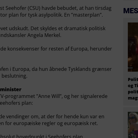
st Seehofer (CSU) havde bebudet, at han tirsdag
MES
or plan for tysk asylpolitik. En ”masterplan”.
vet udskudt. Det skyldes et dramatisk politisk
ndskansler Angela Merkel.
nde konsekvenser for resten af Europa, herunder
rofen i Europa, da hun åbnede Tysklands grænser
l beslutning.
Poli
og T
sminister
poli
TV-programmet ”Anne Will”, og her signalerede
magt
eehofers plan:
 vendinger om, at der for hende kun var en
n for europæiske regler og europæisk ret.
 absolut hovedpunkt i Seehofers plan.