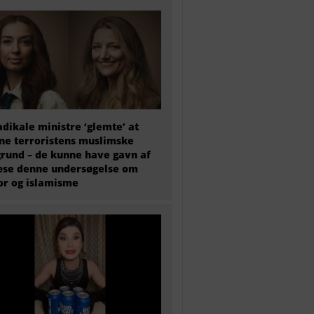
adikale ministre ‘glemte’ at
e terroristens muslimske
rund – de kunne have gavn af
æse denne undersøgelse om
or og islamisme