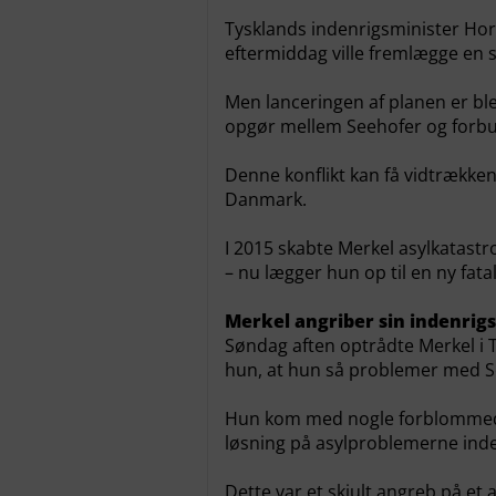
Tysklands indenrigsminister Hor
eftermiddag ville fremlægge en st
Men lanceringen af planen er ble
opgør mellem Seehofer og forbu
Denne konflikt kan få vidtrække
Danmark.
I 2015 skabte Merkel asylkatast
– nu lægger hun op til en ny fata
Merkel angriber sin indenrig
Søndag aften optrådte Merkel i 
hun, at hun så problemer med S
Hun kom med nogle forblommede
løsning på asylproblemerne inde
Dette var et skjult angreb på et