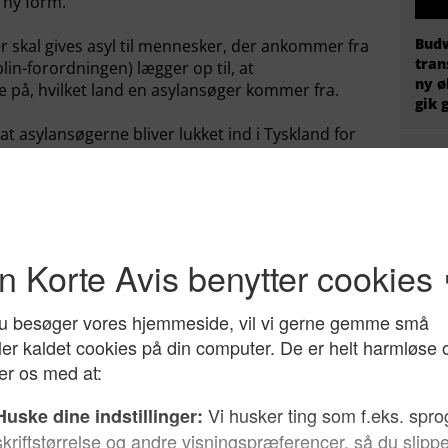
 ny form.
Budw
er skal gives asyl til mennesker, der ankommer fra
tran
lin-forordningen) lægger op til, at
ny ø
på, hvilket land en asylansøger kommer fra.
gik 
at asylansøgerne bliver lukket ind i Tyskland for
fgørende, at deres sag vurderes ved grænsen.
er mange af dem aldrig ud igen.
enviser til, at EU’s system med fingeraftryk og
øre, hvor folk kommer fra, uden at de lukkes ind.
r. Hun synes at betragte de åbne grænser som
EU h
rfor står hun stejlt over for Seehofer.
migr
prem
fire
 meget klart med Seehofer. Det viser en aktuel