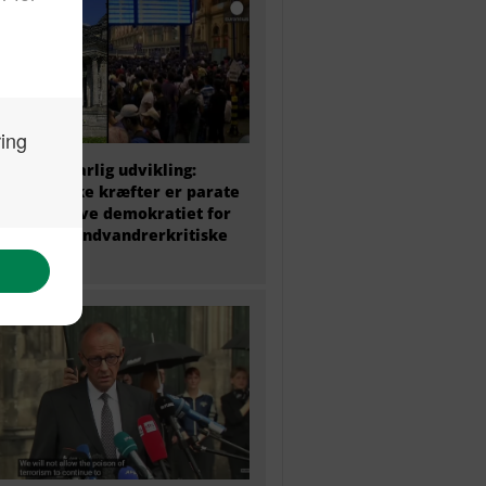
 politik i farlig udvikling:
ke politiske kræfter er parate
at undergrave demokratiet for
amme det indvandrerkritiske