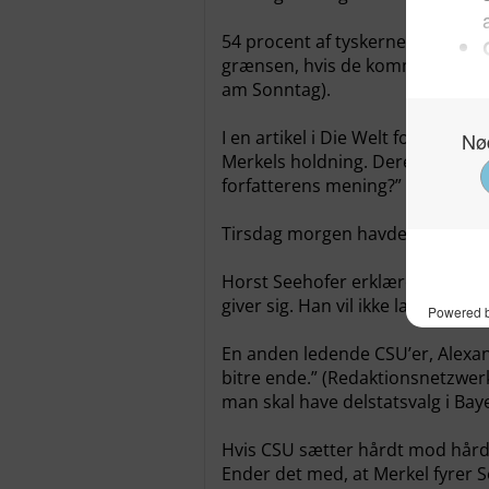
54 procent af tyskerne mener, a
grænsen, hvis de kommer fra sik
am Sonntag).
I en artikel i Die Welt forholder 
Merkels holdning. Derefter spørg
forfatterens mening?”
Tirsdag morgen havde 1342 læser
Horst Seehofer erklærede mandag 
giver sig. Han vil ikke lave ”en 
En anden ledende CSU’er, Alexand
bitre ende.” (Redaktionsnetzwer
man skal have delstatsvalg i Bayer
Hvis CSU sætter hårdt mod hårdt
Ender det med, at Merkel fyrer S