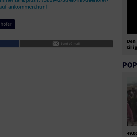
ommentare/plus177386942/Streit-mit-Seehofer-
drauf-ankommen.html
ehofer
Den 
Send på mail
til i
POP
49.0