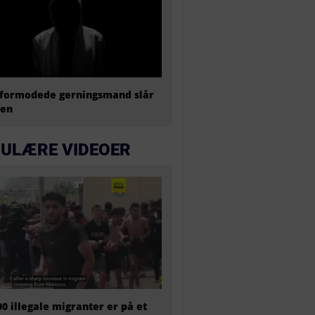
formodede gerningsmand slår
gen
ULÆRE VIDEOER
00 illegale migranter er på et