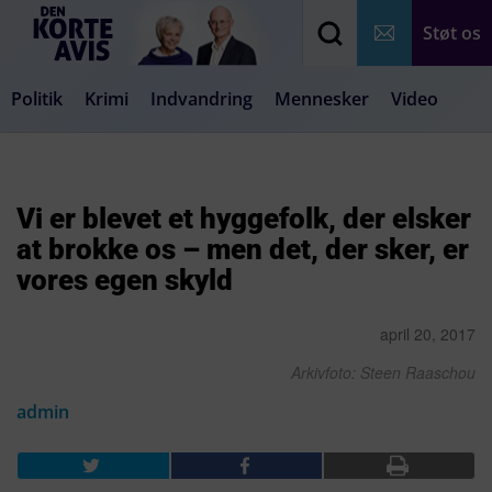
Støt os
Politik
Krimi
Indvandring
Mennesker
Video
Debat
Samfund
Medier
Livsstil
Vi er blevet et hyggefolk, der elsker
at brokke os – men det, der sker, er
vores egen skyld
april 20, 2017
Arkivfoto: Steen Raaschou
admin