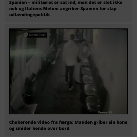
Spanien – militæret er sat ind, men det er slet ikke
nok og Italiens Meloni angriber Spanien for slap
udlændingepolitik
Chokerende video fra færge: Manden griber sin kone
og smider hende over bord