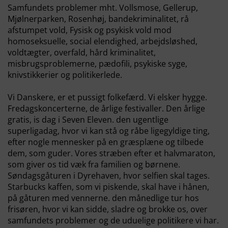
Samfundets problemer mht. Vollsmose, Gellerup,
Mjølnerparken, Rosenhøj, bandekriminalitet, rå
afstumpet vold, Fysisk og psykisk vold mod
homoseksuelle, social elendighed, arbejdsløshed,
voldtægter, overfald, hård kriminalitet,
misbrugsproblemerne, pædofili, psykiske syge,
knivstikkerier og politikerlede.
Vi Danskere, er et pussigt folkefærd. Vi elsker hygge.
Fredagskoncerterne, de årlige festivaller. Den årlige
gratis, is dag i Seven Eleven. den ugentlige
superligadag, hvor vi kan stå og råbe ligegyldige ting,
efter nogle mennesker på en græsplæne og tilbede
dem, som guder. Vores stræben efter et halvmaraton,
som giver os tid væk fra familien og børnene.
Søndagsgåturen i Dyrehaven, hvor selfien skal tages.
Starbucks kaffen, som vi piskende, skal have i hånen,
på gåturen med vennerne. den månedlige tur hos
frisøren, hvor vi kan sidde, sladre og brokke os, over
samfundets problemer og de uduelige politikere vi har.