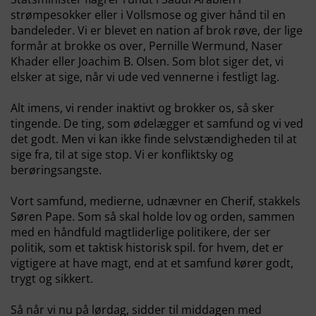
strømpesokker eller i Vollsmose og giver hånd til en
bandeleder. Vi er blevet en nation af brok røve, der lige
formår at brokke os over, Pernille Wermund, Naser
Khader eller Joachim B. Olsen. Som blot siger det, vi
elsker at sige, når vi ude ved vennerne i festligt lag.
Alt imens, vi render inaktivt og brokker os, så sker
tingende. De ting, som ødelægger et samfund og vi ved
det godt. Men vi kan ikke finde selvstændigheden til at
sige fra, til at sige stop. Vi er konfliktsky og
berøringsangste.
Vort samfund, medierne, udnævner en Cherif, stakkels
Søren Pape. Som så skal holde lov og orden, sammen
med en håndfuld magtliderlige politikere, der ser
politik, som et taktisk historisk spil. for hvem, det er
vigtigere at have magt, end at et samfund kører godt,
trygt og sikkert.
Så når vi nu på lørdag, sidder til middagen med