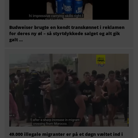
Budweiser brugte en kendt transkønnet i reklamen
for deres ny øl – så styrtdykkede salget og alt gik
galt …
49.000 illegale migranter er på et døgn væltet ind i