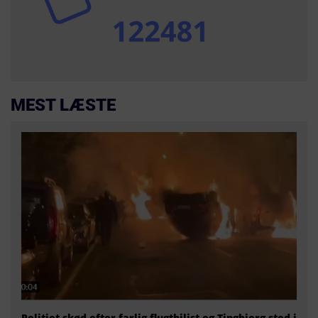
MEST LÆSTE
Politiet skød efter farlig flugtbilist og Tingbjerg stod i