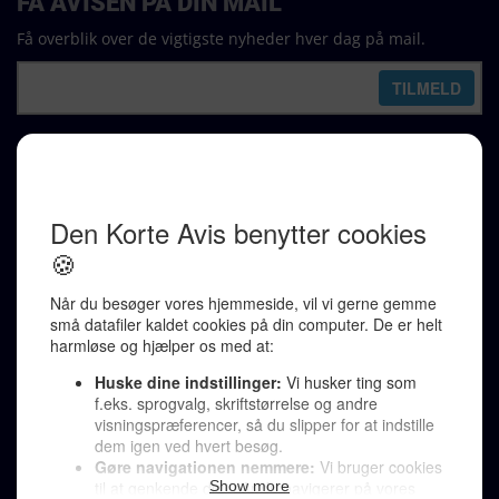
FÅ AVISEN PÅ DIN MAIL
Få overblik over de vigtigste nyheder hver dag på mail.
REDAKTION
Ralf Pittelkow (ansvarshavende)
Karen Jespersen
Redaktionen kontaktes via mail til
redaktion@denkorteavis.dk
Telefonsvarer 20 30 10 96
Von Ostensgade 22, 2791 Dragør
LINKS
Tidligere aviser >
Om os >
Støt Den Korte Avis >