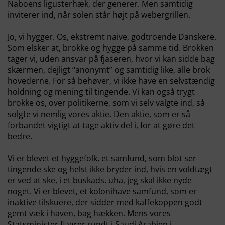
Naboens ligusterhæk, der generer. Men samtidig
inviterer ind, når solen står højt på webergrillen.
Jo, vi hygger. Os, ekstremt naive, godtroende Danskere.
Som elsker at, brokke og hygge på samme tid. Brokken
tager vi, uden ansvar på fjaseren, hvor vi kan sidde bag
skærmen, dejligt “anonymt” og samtidig like, alle brok
hovederne. For så behøver, vi ikke have en selvstændig
holdning og mening til tingende. Vi kan også trygt
brokke os, over politikerne, som vi selv valgte ind, så
solgte vi nemlig vores aktie. Den aktie, som er så
forbandet vigtigt at tage aktiv del i, for at gøre det
bedre.
Vi er blevet et hyggefolk, et samfund, som blot ser
tingende ske og helst ikke bryder ind, hvis en voldtægt
er ved at ske, i et buskads. uha, jeg skal ikke nyde
noget. Vi er blevet, et kolonihave samfund, som er
inaktive tilskuere, der sidder med kaffekoppen godt
gemt væk i haven, bag hækken. Mens vores
Statsminister flagrer rundt i Saudi Arabien i