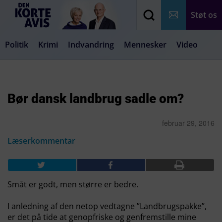
Støt os
Politik
Krimi
Indvandring
Mennesker
Video
Debat
Samfund
Medier
Livsstil
Bør dansk landbrug sadle om?
februar 29, 2016
Læserkommentar
Småt er godt, men større er bedre.
I anledning af den netop vedtagne ”Landbrugspakke”,
er det på tide at genopfriske og genfremstille mine