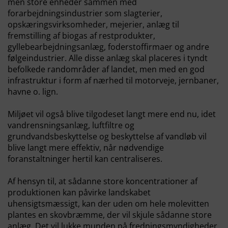
men store enheder sammen med
forarbejdningsindustrier som slagterier,
opskæringsvirksomheder, mejerier, anlæg til
fremstilling af biogas af restprodukter,
gyllebearbejdningsanlæg, foderstoffirmaer og andre
følgeindustrier. Alle disse anlæg skal placeres i tyndt
befolkede randområder af landet, men med en god
infrastruktur i form af nærhed til motorveje, jernbaner,
havne o. lign.
Miljøet vil også blive tilgodeset langt mere end nu, idet
vandrensningsanlæg, luftfiltre og
grundvandsbeskyttelse og beskyttelse af vandløb vil
blive langt mere effektiv, når nødvendige
foranstaltninger hertil kan centraliseres.
Af hensyn til, at sådanne store koncentrationer af
produktionen kan påvirke landskabet
uhensigtsmæssigt, kan der uden om hele molevitten
plantes en skovbræmme, der vil skjule sådanne store
anlæg. Det vil lukke munden på fredningsmyndigheder