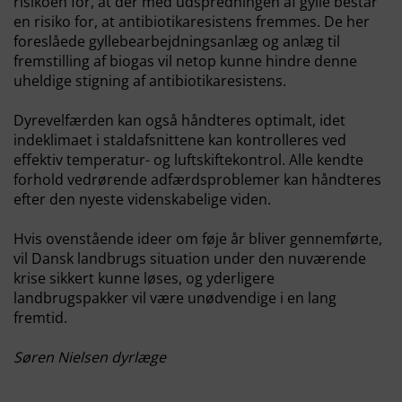
risikoen for, at der med udspredningen af gylle består
en risiko for, at antibiotikaresistens fremmes. De her
foreslåede gyllebearbejdningsanlæg og anlæg til
fremstilling af biogas vil netop kunne hindre denne
uheldige stigning af antibiotikaresistens.
Dyrevelfærden kan også håndteres optimalt, idet
indeklimaet i staldafsnittene kan kontrolleres ved
effektiv temperatur- og luftskiftekontrol. Alle kendte
forhold vedrørende adfærdsproblemer kan håndteres
efter den nyeste videnskabelige viden.
Hvis ovenstående ideer om føje år bliver gennemførte,
vil Dansk landbrugs situation under den nuværende
krise sikkert kunne løses, og yderligere
landbrugspakker vil være unødvendige i en lang
fremtid.
Søren Nielsen dyrlæge