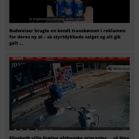
Budweiser brugte en kendt transkønnet i reklamen
for deres ny øl – så styrtdykkede salget og alt gik
galt …
Elisabeth ville hjælpe afghanske migranter … så blev