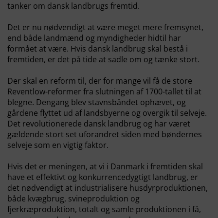
tanker om dansk landbrugs fremtid.
Det er nu nødvendigt at være meget mere fremsynet,
end både landmænd og myndigheder hidtil har
formået at være. Hvis dansk landbrug skal bestå i
fremtiden, er det på tide at sadle om og tænke stort.
Der skal en reform til, der for mange vil få de store
Reventlow-reformer fra slutningen af 1700-tallet til at
blegne. Dengang blev stavnsbåndet ophævet, og
gårdene flyttet ud af landsbyerne og overgik til selveje.
Det revolutionerede dansk landbrug og har været
gældende stort set uforandret siden med bøndernes
selveje som en vigtig faktor.
Hvis det er meningen, at vi i Danmark i fremtiden skal
have et effektivt og konkurrencedygtigt landbrug, er
det nødvendigt at industrialisere husdyrproduktionen,
både kvægbrug, svineproduktion og
fjerkræproduktion, totalt og samle produktionen i få,