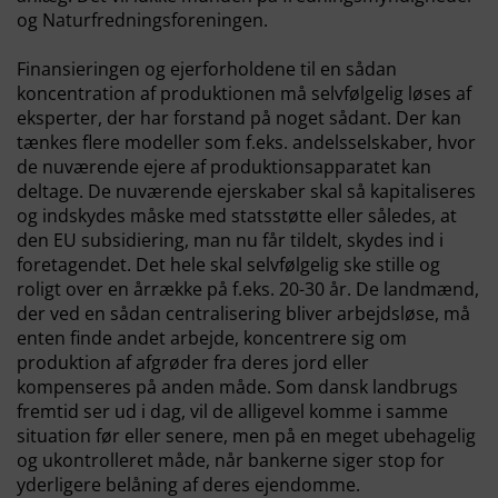
og Naturfredningsforeningen.
Finansieringen og ejerforholdene til en sådan
koncentration af produktionen må selvfølgelig løses af
eksperter, der har forstand på noget sådant. Der kan
tænkes flere modeller som f.eks. andelsselskaber, hvor
de nuværende ejere af produktionsapparatet kan
deltage. De nuværende ejerskaber skal så kapitaliseres
og indskydes måske med statsstøtte eller således, at
den EU subsidiering, man nu får tildelt, skydes ind i
foretagendet. Det hele skal selvfølgelig ske stille og
roligt over en årrække på f.eks. 20-30 år. De landmænd,
der ved en sådan centralisering bliver arbejdsløse, må
enten finde andet arbejde, koncentrere sig om
produktion af afgrøder fra deres jord eller
kompenseres på anden måde. Som dansk landbrugs
fremtid ser ud i dag, vil de alligevel komme i samme
situation før eller senere, men på en meget ubehagelig
og ukontrolleret måde, når bankerne siger stop for
yderligere belåning af deres ejendomme.