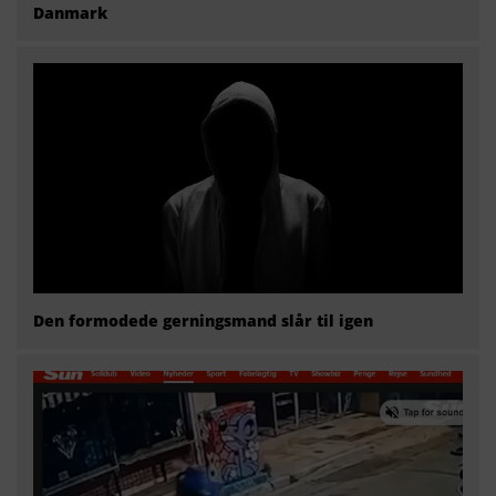
Danmark
Den formodede gerningsmand slår til igen