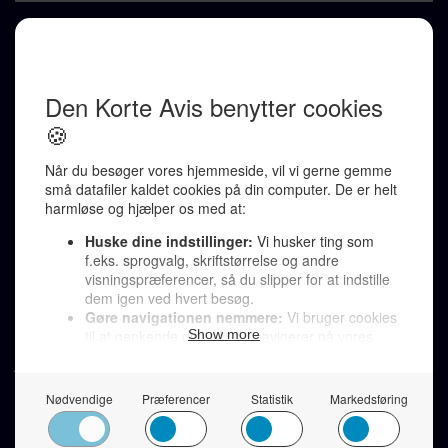
REDAKTION
Ralf Pittelkow (ansvarshavende)
Karen Jespersen
Redaktionen kontaktes via mail til
redaktion@denkorteavis.dk
Telefonsvarer 20 30 10 96
Von Ostensgade 22, 2791 Dragør
LINKS
Tidligere aviser >
Om os >
Støt Den Korte Avis >
Jobannoncer >
Send et læserbrev >
Privatlivspolitik >