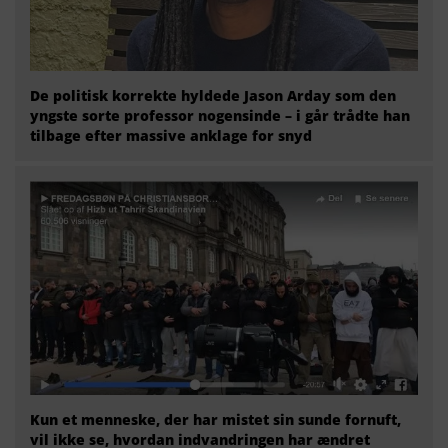
De politisk korrekte hyldede Jason Arday som den
yngste sorte professor nogensinde – i går trådte han
tilbage efter massive anklage for snyd
Kun et menneske, der har mistet sin sunde fornuft,
vil ikke se, hvordan indvandringen har ændret