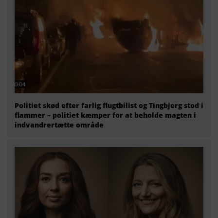
Politiet skød efter farlig flugtbilist og Tingbjerg stod i
flammer – politiet kæmper for at beholde magten i
indvandrertætte område