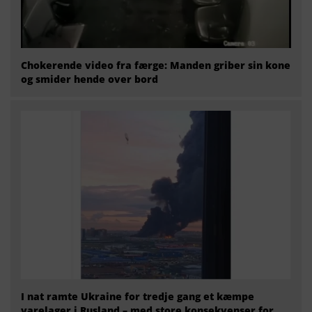
Chokerende video fra færge: Manden griber sin kone
og smider hende over bord
I nat ramte Ukraine for tredje gang et kæmpe
varelager i Rusland – med store konsekvenser for