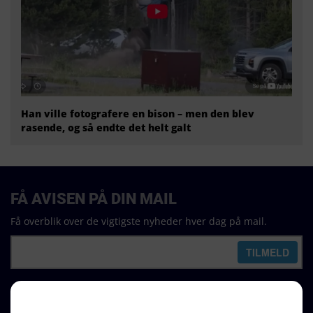
Han ville fotografere en bison – men den blev
rasende, og så endte det helt galt
FÅ AVISEN PÅ DIN MAIL
Få overblik over de vigtigste nyheder hver dag på mail.
REDAKTION