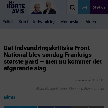
Støt os
Politik
Krimi
Indvandring
Mennesker
Video
Debat
Samfund
Medier
Livsstil
Det indvandringskritiske Front
National blev søndag Frankrigs
største parti – men nu kommer det
afgørende slag
december 6, 2015
Front Nationals leder Marine le Pen stemmer
admin