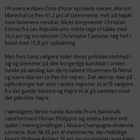
I Provence-Alpes-Cote d’Azur opnåede niecen, Marion
Marechal-Le Pen 41,2 pct af stemmerne. Helt på højde
med fasterens resultat. Nices borgmester Christian
Estrosi fra Les Republicains måtte tage til takke med
26,0 pct og socialissten Christophe Castaner røg helt i
bund med 15,8 pct opbakning.
Men hvis hans vælgere bider deres politiske stolthed i
sig og stemmer på den borgerlige kandidat i anden
runde på søndag kan de to tabere tilsammen få flertal
og narre Marion Le Pen for sejren. Det skorter ikke på
opfordringer her som i andre regioner til at få vælgere
fra det gamle Venstre og Højre til at gå sammen mod
det yderliste Højre.
I søndagens første runde klarede Front Nationals
næstformand Florian Philippot sig endnu bedre end
spået i meningsmålinger i Alsace-Champagne-Ardenne-
Lorraine. Han fik 35 pct af stemmerne, den hidtidige
favorit Philippe Richert 26 pct og socvialisten Jean-Pierr