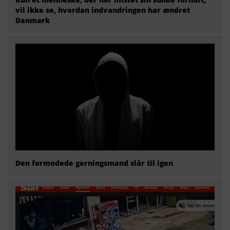
vil ikke se, hvordan indvandringen har ændret
Danmark
Den formodede gerningsmand slår til igen