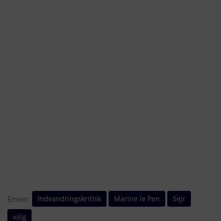
Indvandringskritisk
Marine le Pen
Sejr
Emner:
valg