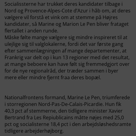
Socialissterne har trukket deres kandidater tilbage i
Nord og Provence-Alpes-Cote d’Azur i håb om, at deres
vælgere vil forstå et vink om at stemme på Højres
kandidater, så Marine og Marion Le Pen bliver frataget
flertallet i anden runde.
Måske følte mange vælgere sig mindre inspireret til at
ulejlige sig til valglokalerne, fordi det var første gang
efter sammenlægningen af mange departementer, at
Frankrig var delt op i kun 13 regioner med det resultat,
at mange beboere kan have følt sig fremmedgjort over
for de nye regionalråd, der træder sammen i byer
mere eller mindre fjernt fraa deres bopæl.
Nationalfrontens formand, Marine Le Pen, triumferede
i storregionen Nord-Pas-De-Calais-Picardie. Hun fik
40,3 pct af stemmerne, den tidligere minister Xavier
Bertrand fra Les Repiublicains måtte nøjes med 25,0
pct og socialisterne 18,4 pct i den arbejdsløshedsramte
tidligere arbejderhøjborg.