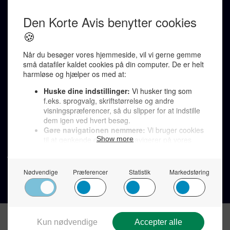
Ralf Pittelkow (ansvarshavende)
Karen Jespersen
Redaktionen kontaktes via mail til
redaktion@denkorteavis.dk
Telefonsvarer 20 30 10 96
Von Ostensgade 22, 2791 Dragør
LINKS
Tidligere aviser >
Om os >
Støt Den Korte Avis >
Jobannoncer >
Send et læserbrev >
Privatlivspolitik >