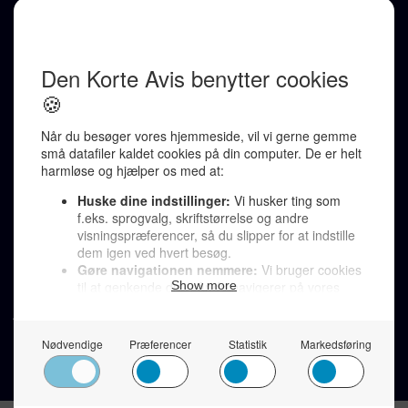
REDAKTION
Ralf Pittelkow (ansvarshavende)
Karen Jespersen
Redaktionen kontaktes via mail til
redaktion@denkorteavis.dk
Telefonsvarer 20 30 10 96
Von Ostensgade 22, 2791 Dragør
LINKS
Tidligere aviser >
Om os >
Støt Den Korte Avis >
Jobannoncer >
Send et læserbrev >
Privatlivspolitik >