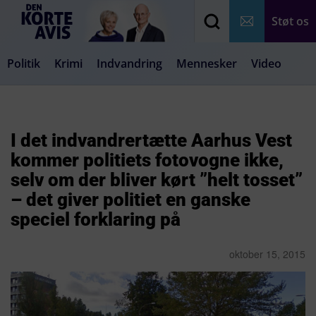
Støt os
Politik
Krimi
Indvandring
Mennesker
Video
Debat
Samfund
Medier
Livsstil
I det indvandrertætte Aarhus Vest
kommer politiets fotovogne ikke,
selv om der bliver kørt ”helt tosset”
– det giver politiet en ganske
speciel forklaring på
oktober 15, 2015