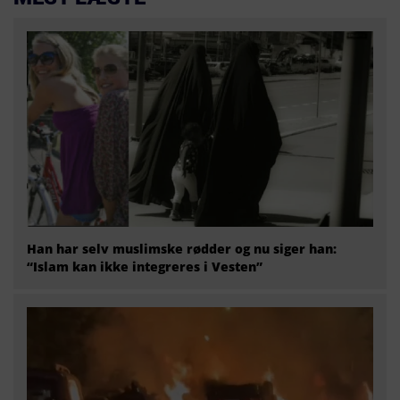
Han har selv muslimske rødder og nu siger han:
“Islam kan ikke integreres i Vesten”