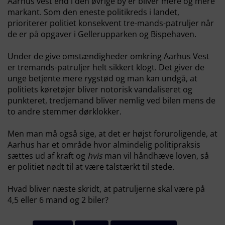
Aarhus vest end i den øvrige by er bliver mere og mere
markant. Som den eneste politikreds i landet,
prioriterer politiet konsekvent tre-mands-patruljer når
de er på opgaver i Gellerupparken og Bispehaven.
Under de give omstændigheder omkring Aarhus Vest
er tremands-patruljer helt sikkert klogt. Det giver de
unge betjente mere rygstød og man kan undgå, at
politiets køretøjer bliver notorisk vandaliseret og
punkteret, tredjemand bliver nemlig ved bilen mens de
to andre stemmer dørklokker.
Men man må også sige, at det er højst foruroligende, at
Aarhus har et område hvor almindelig politipraksis
sættes ud af kraft og
hvis
man vil håndhæve loven, så
er politiet nødt til at være talstærkt til stede.
Hvad bliver næste skridt, at patruljerne skal være på
4,5 eller 6 mand og 2 biler?