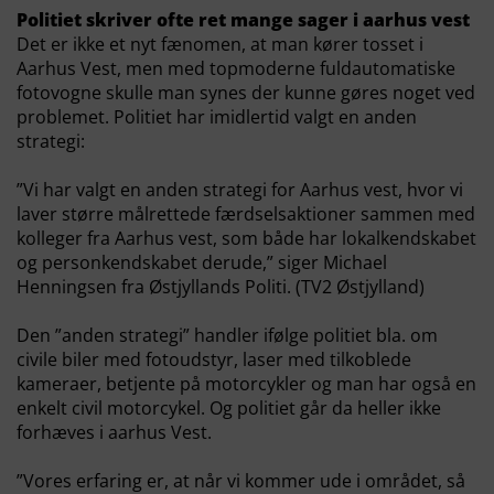
Politiet skriver ofte ret mange sager i aarhus vest
Det er ikke et nyt fænomen, at man kører tosset i
Aarhus Vest, men med topmoderne fuldautomatiske
fotovogne skulle man synes der kunne gøres noget ved
problemet. Politiet har imidlertid valgt en anden
strategi:
”Vi har valgt en anden strategi for Aarhus vest, hvor vi
laver større målrettede færdselsaktioner sammen med
kolleger fra Aarhus vest, som både har lokalkendskabet
og personkendskabet derude,” siger Michael
Henningsen fra Østjyllands Politi. (TV2 Østjylland)
Den ”anden strategi” handler ifølge politiet bla. om
civile biler med fotoudstyr, laser med tilkoblede
kameraer, betjente på motorcykler og man har også en
enkelt civil motorcykel. Og politiet går da heller ikke
forhæves i aarhus Vest.
”Vores erfaring er, at når vi kommer ude i området, så