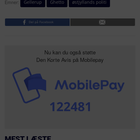
Gellerup
Ghetto
østjyllands politi
Emner:
Del på Facebook
Nu kan du også støtte
Den Korte Avis på Mobilepay
MEST LÆSTE