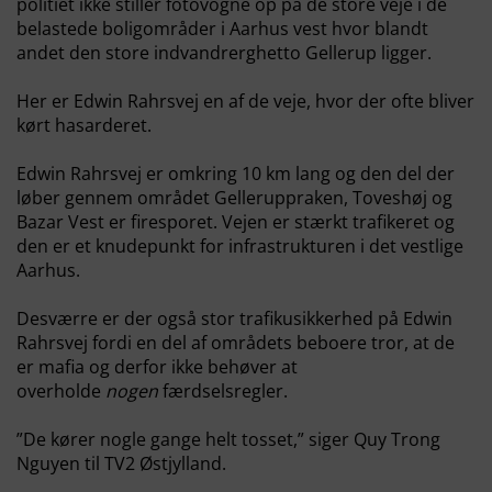
politiet ikke stiller fotovogne op på de store veje i de
belastede boligområder i Aarhus vest hvor blandt
andet den store indvandrerghetto Gellerup ligger.
Her er Edwin Rahrsvej en af de veje, hvor der ofte bliver
kørt hasarderet.
Edwin Rahrsvej er omkring 10 km lang og den del der
løber gennem området Gelleruppraken, Toveshøj og
Bazar Vest er firesporet. Vejen er stærkt trafikeret og
den er et knudepunkt for infrastrukturen i det vestlige
Aarhus.
Desværre er der også stor trafikusikkerhed på Edwin
Rahrsvej fordi en del af områdets beboere tror, at de
er mafia og derfor ikke behøver at
overholde
nogen
færdselsregler.
”De kører nogle gange helt tosset,” siger Quy Trong
Nguyen til TV2 Østjylland.