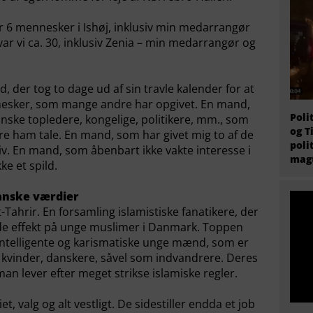
var 6 mennesker i Ishøj, inklusiv min medarrangør
ar vi ca. 30, inklusiv Zenia – min medarrangør og
d, der tog to dage ud af sin travle kalender for at
nnesker, som mange andre har opgivet. En mand,
Poli
nske topledere, kongelige, politikere, mm., som
og T
øre ham tale. En mand, som har givet mig to af de
poli
liv. En mand, som åbenbart ikke vakte interesse i
magt
ke et spild.
anske værdier
-Tahrir. En forsamling islamistiske fanatikere, der
e effekt på unge muslimer i Danmark. Toppen
intelligente og karismatiske unge mænd, som er
e kvinder, danskere, såvel som indvandrere. Deres
 man lever efter meget strikse islamiske regler.
 valg og alt vestligt. De sidestiller endda et job