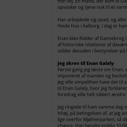
min vej. En mand, der kom til Da
opvasker og tjene nok til et varm
Han arbejdede sig opad, og aller
Hvide Hus i Aalborg. I dag er h
Enan blev Ridder af Dannebrog i
af historiske relationer af dav
sidder desuden i bestyrelser på 
Jeg skrev til Enan Galaly
Første gang jeg læste om Enan, va
imponeret af manden og beslutte
Jeg ville simpelthen have det til 
til Enan Galaly, hvor jeg forklare
foredrag ville helt sikkert ændre
Jeg ringede til ham samme dag og
Ishøj, på betingelsen af, at jeg 
lige overfor Mjølnerparken, så d
chance. Han betalte endda 10.00