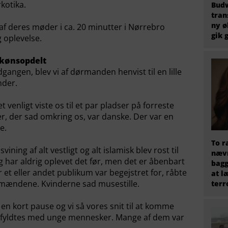
kotika.
Budw
tran
ny ø
 af deres møder i ca. 20 minutter i Nørrebro
gik 
 oplevelse.
e kønsopdelt
ndgangen, blev vi af dørmanden henvist til en lille
nder.
 venligt viste os til et par pladser på forreste
er, der sad omkring os, var danske. Der var en
e.
To r
ining af alt vestligt og alt islamisk blev rost til
nævn
g har aldrig oplevet det før, men det er åbenbart
bagg
r et eller andet publikum var begejstret for, råbte
at l
mændene. Kvinderne sad musestille.
terr
 en kort pause og vi så vores snit til at komme
n fyldtes med unge mennesker. Mange af dem var