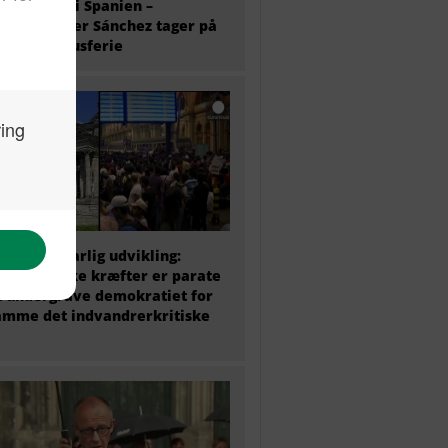
antkrisen i Spanien –
ierminister Sánchez tager på
 ugers luksusferie
 politik i farlig udvikling:
ke politiske kræfter er parate
at undergrave demokratiet for
amme det indvandrerkritiske