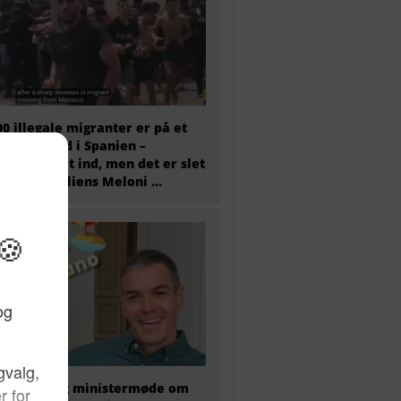
00 illegale migranter er på et
 væltet ind i Spanien –
tæret er sat ind, men det er slet
 nok og Italiens Meloni ...
older i dag ministermøde om