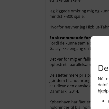
etniske danskere.
Jeg kiggede omkring mig og kunn
mindst 7-800 sjæle.
Hvorfor nævner jeg Hizb ut-Tahr
En skræmmende forskel
Fordi de kunne samle så mange
Galaly ikke engang en tyvendedel
Det var for mig en falliterklæri
opfostret i parallelsamfund og in
De sætter mere pris på folk, der
gør dem til andenrangs borgere,
at udleve den danske drøm. Det e
Danmark i 2014.
København har fået en Stormosk
holdninger til bla. homoseksualit