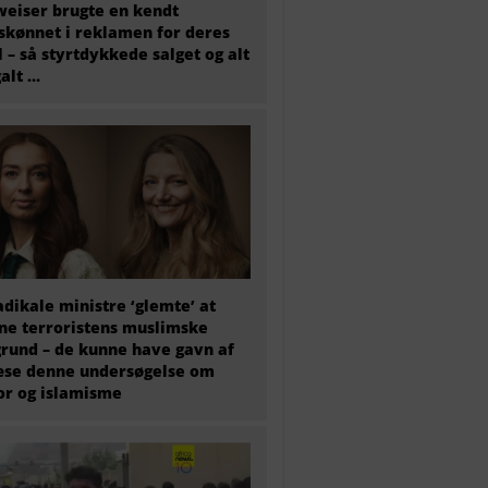
eiser brugte en kendt
skønnet i reklamen for deres
l – så styrtdykkede salget og alt
galt …
adikale ministre ‘glemte’ at
e terroristens muslimske
rund – de kunne have gavn af
æse denne undersøgelse om
or og islamisme