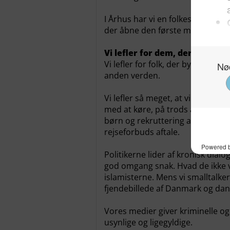
I Århus har vi en folkeskole, som 
der åbne den første muslimske e
Vi lefler for dem, der hader
Vi lefler for folk, der bygger pa
anden verden.
Vi lefler så meget, at vi lader e
med at køre, på trods af social
børn og rekruttering af disse ti
rejseforbuds aftale.
Politikerne lider af kronisk dia
god omgang snak. Hvad de ikke ve
islamisterne. Mens vi smalltalk
fjendebillede af Danmark og dan
Vores medier giver kriminelle og
usynlige og ligegyldige.