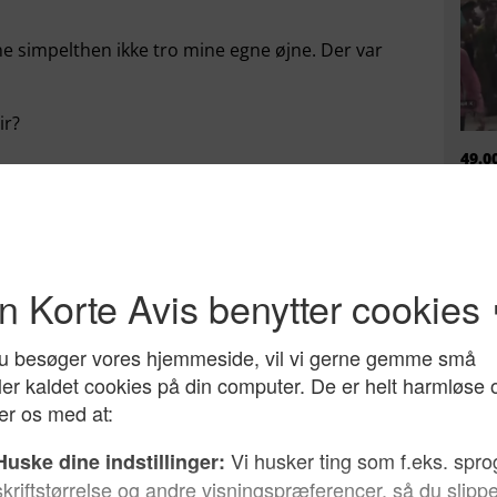
e simpelthen ikke tro mine egne øjne. Der var
ir?
49.0
døgn
 mennesker med en uges varsel, mens Enan
mili
 af det.
ikke
ng på integrationsområdet. Unge mennesker bliver
teresserer sig ikke for sin egen fremtid.
 vil fastholde dem i en tilstand, der mange gange
 end på en mand, der vil vise dem muligheder for
r mig ubegribeligt, at det kan finde sted i
e, hvis overhoveder har nogle meget rabiate
EU h
et.