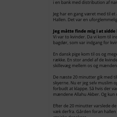
i en bank med distribution af nar
Jeg har en gang været med til et
Hallen. Det var en uforglemmelig
Jeg måtte finde mig i at sidd
Vi var to kvinder. Da vi kom til i
bagdør, som var indgang for kvi
En dansk pige kom til os og meget
række. En stor andel af de kvind
skillevæg mellem os og mænden
De næste 20 minutter gik med tilsv
skyerne. Nu er jeg selv muslim o
forbudt at klappe. Så hvis der va
mændene Allahu Akber. Og kun 
Efter de 20 minutter varslede de
væk derfra. Gården foran halle