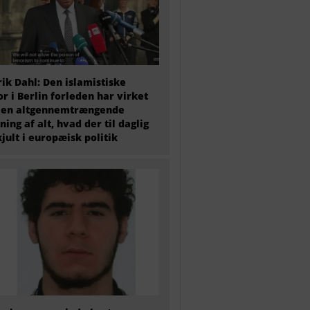
ik Dahl: Den islamistiske
or i Berlin forleden har virket
 en altgennemtrængende
ning af alt, hvad der til daglig
kjult i europæisk politik