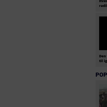
Hvem
radi
Den 
til i
POP