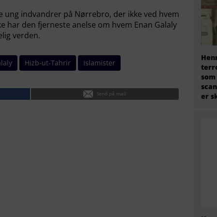
ste ung indvandrer på Nørrebro, der ikke ved hvem
 ikke har den fjerneste anelse om hvem Enan Galaly
elig verden.
Henr
laly
Hizb-ut-Tahrir
Islamister
terr
som
scan
Send på mail
er s