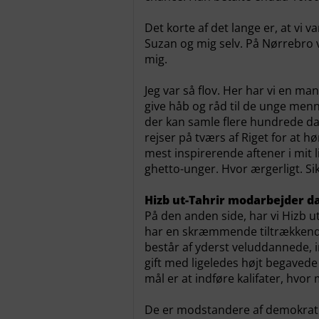
Det korte af det lange er, at vi 
Suzan og mig selv. På Nørrebro v
mig.
Jeg var så flov. Her har vi en man
give håb og råd til de unge me
der kan samle flere hundrede da
rejser på tværs af Riget for at h
mest inspirerende aftener i mit 
ghetto-unger. Hvor ærgerligt. Sik
Hizb ut-Tahrir modarbejder d
På den anden side, har vi Hizb ut
har en skræmmende tiltrækkend
består af yderst veluddannede, 
gift med ligeledes højt begaved
mål er at indføre kalifater, hvor
De er modstandere af demokratiet,