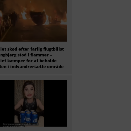
tiet skød efter farlig flugtbilist
ingbjerg stod i flammer –
tiet kæmper for at beholde
en i indvandrertætte område