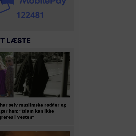
T LÆSTE
har selv muslimske rødder og
iger han: “Islam kan ikke
greres i Vesten”