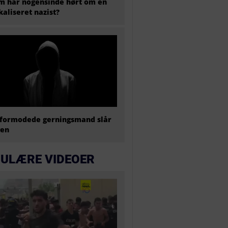
 har nogensinde hørt om en
kaliseret nazist?
formodede gerningsmand slår
gen
ULÆRE VIDEOER