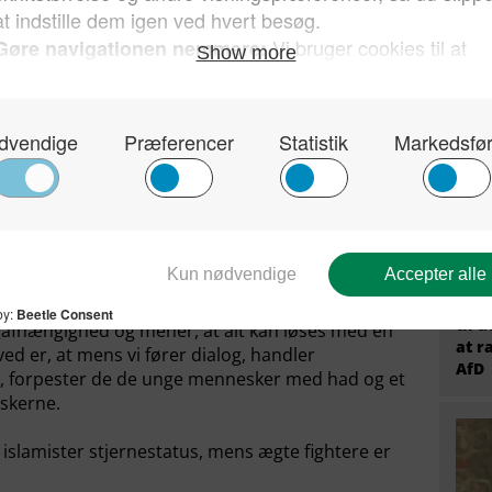
migr
prem
ikke tæller en eneste etnisk dansk elev. Og i år vil
fire
fterskole.
 Danmark
rallelsamfund og bor i Danmark, men lever i en helt
n såkaldt moske på Grimhøjvej i Århus blive ved
t bedrageri og kidnapning af andre menneskers
l Syrien, uden forældrenes samtykke og på trods af
Tysk
Stær
til 
logafhængighed og mener, at alt kan løses med en
at r
d er, at mens vi fører dialog, handler
AfD
er, forpester de de unge mennesker med had og et
skerne.
 islamister stjernestatus, mens ægte fightere er