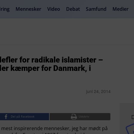
ring
Mennesker
Video
Debat
Samfund
Medier
efler for radikale islamister –
der kæmper for Danmark, i
juni 24, 2014
D
Del på Facebook
Udskriv
 de mest inspirerende mennesker, jeg har mødt på