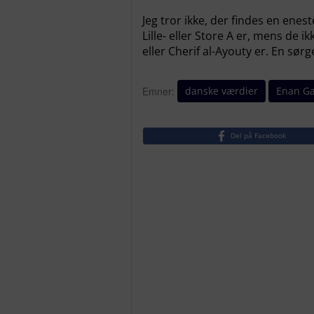
Jeg tror ikke, der findes en ene
Lille- eller Store A er, mens de
eller Cherif al-Ayouty er. En sørg
danske værdier
Enan Ga
Emner:
Del på Facebook