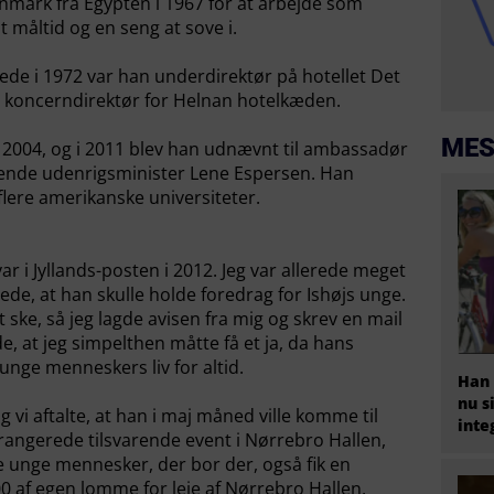
nmark fra Egypten i 1967 for at arbejde som
t måltid og en seng at sove i.
ede i 1972 var han underdirektør på hotellet Det
an koncerndirektør for Helnan hotelkæden.
MES
 2004, og i 2011 blev han udnævnt til ambassadør
ærende udenrigsminister Lene Espersen. Han
flere amerikanske universiteter.
r i Jyllands-posten i 2012. Jeg var allerede meget
de, at han skulle holde foredrag for Ishøjs unge.
at ske, så jeg lagde avisen fra mig og skrev en mail
de, at jeg simpelthen måtte få et ja, da hans
 unge menneskers liv for altid.
Han 
nu s
 vi aftalte, at han i maj måned ville komme til
inte
arrangerede tilsvarende event i Nørrebro Hallen,
e unge mennesker, der bor der, også fik en
0 af egen lomme for leje af Nørrebro Hallen.