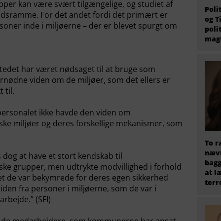
pper kan være svært tilgængelige, og studiet af
Poli
idsramme. For det andet fordi det primært er
og T
oner inde i miljøerne – der er blevet spurgt om
poli
magt
tedet har været nødsaget til at bruge som
ornødne viden om de miljøer, som det ellers er
til.
tpersonalet ikke havde den viden om
ske miljøer og deres forskellige mekanismer, som
To r
nævn
dog at have et stort kendskab til
bagg
ske grupper, men udtrykte modvillighed i forhold
at l
idet de var bekymrede for deres egen sikkerhed
terr
lliden fra personer i miljøerne, som de var i
rbejde.” (SFI)