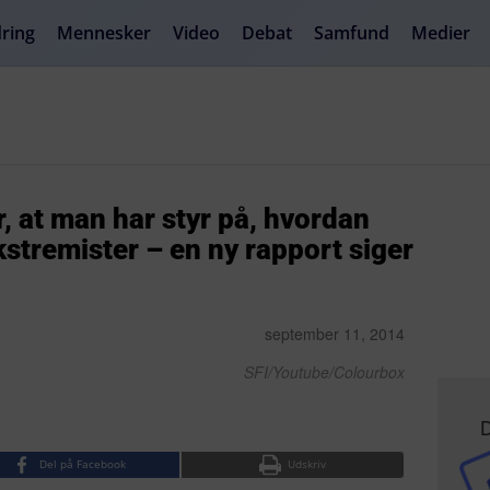
ring
Mennesker
Video
Debat
Samfund
Medier
 at man har styr på, hvordan
stremister – en ny rapport siger
september 11, 2014
SFI/Youtube/Colourbox
D
Del på Facebook
Udskriv