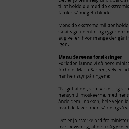
Det er jo temmelig uholdbart, 
til at holde øje med de ekstremis
famler så meget i blinde.
Mens de ekstreme miljøer holde
så at sige udenfor og ryger en s
at give, er, hvor mange der gå
igen.
Manu Sareens forsikringer
Forleden kunne vi så høre minister
forhold, Manu Sareen, selv er t
har helt styr på tingene:
”Noget af det, som virker, og so
hensyn til moskeerne, med hensy
ånde dem i nakken, hele vejen ige
hvad de laver, men så de også ved,
Det er jo stærke ord fra ministe
overbevisning, at det må gøre 