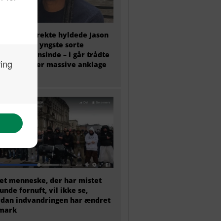
olitisk korrekte hyldede Jason
y som den yngste sorte
essor nogensinde – i går trådte
tilbage efter massive anklage
snyd
et menneske, der har mistet
sunde fornuft, vil ikke se,
dan indvandringen har ændret
mark