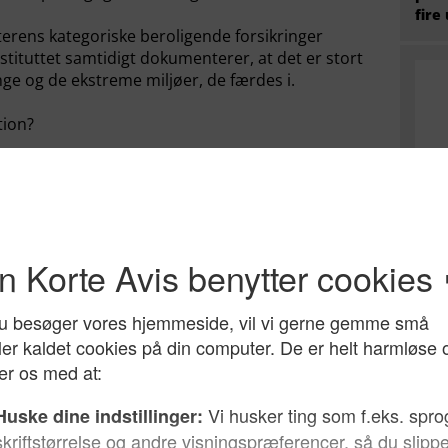
fire
terens kategoriske beroligende forsikringer
stituttet samtidigt dokumenterer, at det er stort
unge og de ekstreme miljøer, de færdes i.
tion?
svisende indtryk: Han lægger op til et billede af
rende, ustabil og diffus sjæl med ondt i
urtigt kan bringe på rette vej med en fast, men
Hvem
kstreme muslimske miljøer i Danmark er meget
radi
kring deres ideologiske søgen og ståsted, ligesom
g godt i uddannelsessystemet.
: Hvad ved Manu Sareen overhovedet om den
g så skråsikkert om? Hvor er hans