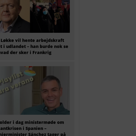
 Løkke vil hente arbejdskraft
t i udlandet – han burde nok se
hvad der sker i Frankrig
older i dag ministermøde om
antkrisen i Spanien –
ierminister Sánchez tager på