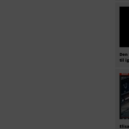
Den 
til i
Elis