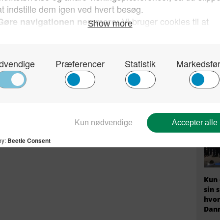
 Studier (DIIS) udsendte i går en usædvanlig kritik
De p
Arda
 bygger på et meget spinkelt datagrundlag og
prof
ugeligt. Sådan sammenfattes kritikken fra flere
han 
g af ekstremistiske og antidemokratiske miljøer i
for 
muslimer
radikalisering
SFI
Send på mail
Kun 
sin 
hvor
Dan