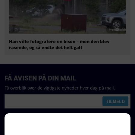
Han ville fotografere en bison – men den blev
rasende, og så endte det helt galt
FÅ AVISEN PÅ DIN MAIL
Få overblik over de vigtigste nyheder hver dag på mail.
REDAKTION
Ralf Pittelkow (ansvarshavende)