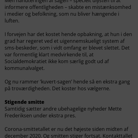
Men håndteringen af sagen – specielt ulysten til at
informere offentligheden – skabte en mistænksomhed
i medier og befolkning, som nu bliver hængende i
luften.
I forvejen har det kostet hende opbakning, at hun i den
grad har regeret ved et uigennemskueligt system af
sms-beskeder, som i vidt omfang er blevet slettet. Det
var formentlig klart medvirkende til, at
Socialdemokratiet ikke kom særlig godt ud af
kommunalvalget.
Og nu rammer ’kuvert-sagen’ hende så en ekstra gang
på troværdigheden. Det koster hos vælgerne.
Stigende smitte
Samtidig sætter andre ubehagelige nyheder Mette
Frederiksen under ekstra pres.
Corona-smittetallet er nu det højeste siden midten af
december 2020. Og smitten stiger fortsat. Kontakttallet