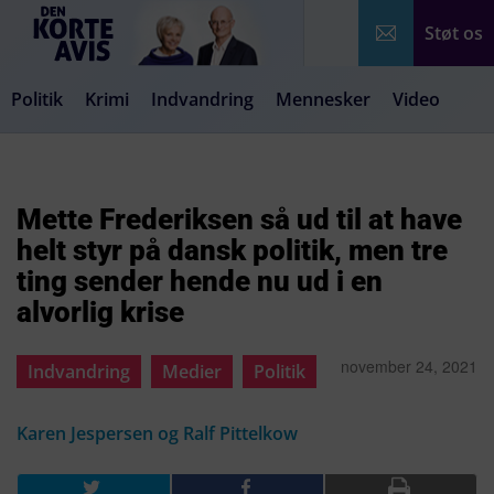
Støt os
Politik
Krimi
Indvandring
Mennesker
Video
Debat
Samfund
Medier
Livsstil
Mette Frederiksen så ud til at have
helt styr på dansk politik, men tre
ting sender hende nu ud i en
alvorlig krise
november 24, 2021
Indvandring
Medier
Politik
Karen Jespersen og Ralf Pittelkow