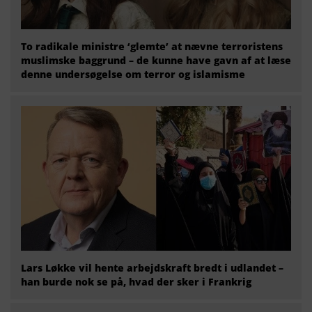
To radikale ministre ‘glemte’ at nævne terroristens
muslimske baggrund – de kunne have gavn af at læse
denne undersøgelse om terror og islamisme
Lars Løkke vil hente arbejdskraft bredt i udlandet –
han burde nok se på, hvad der sker i Frankrig