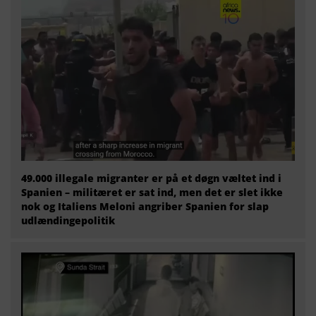
49.000 illegale migranter er på et døgn væltet ind i
Spanien – militæret er sat ind, men det er slet ikke
nok og Italiens Meloni angriber Spanien for slap
udlændingepolitik