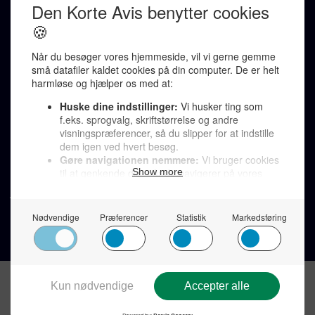
Karen Jespersen
Redaktionen kontaktes via mail til
redaktion@denkorteavis.dk
Telefonsvarer 20 30 10 96
Von Ostensgade 22, 2791 Dragør
LINKS
Tidligere aviser >
Om os >
Støt Den Korte Avis >
Jobannoncer >
Send et læserbrev >
Privatlivspolitik >