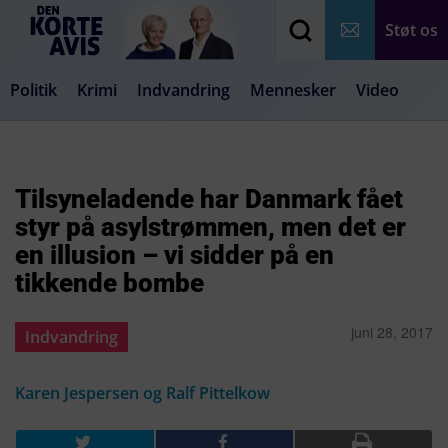
Støt os
Politik
Krimi
Indvandring
Mennesker
Video
Debat
Samfund
Medier
Livsstil
Tilsyneladende har Danmark fået
styr på asylstrømmen, men det er
en illusion – vi sidder på en
tikkende bombe
juni 28, 2017
Indvandring
Karen Jespersen og Ralf Pittelkow