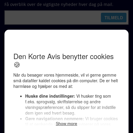
Få overblik over de vigtigste nyheder hver dag på mail.
REDAKTION
Ralf Pittelkow (ansvarshavende)
Karen Jespersen
Redaktionen kontaktes via mail til
redaktion@denkorteavis.dk
Telefonsvarer 20 30 10 96
Von Ostensgade 22, 2791 Dragør
LINKS
Tidligere aviser >
Om os >
Støt Den Korte Avis >
Jobannoncer >