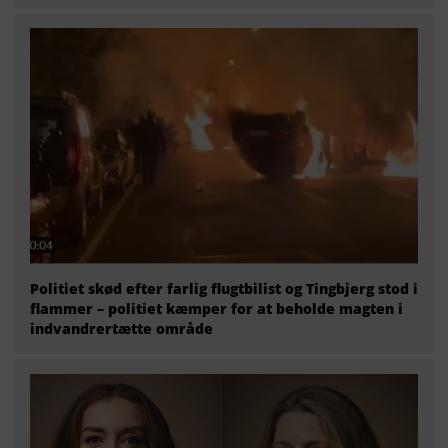
Politiet skød efter farlig flugtbilist og Tingbjerg stod i
flammer – politiet kæmper for at beholde magten i
indvandrertætte område