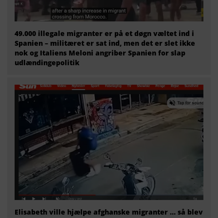
49.000 illegale migranter er på et døgn væltet ind i
Spanien – militæret er sat ind, men det er slet ikke
nok og Italiens Meloni angriber Spanien for slap
udlændingepolitik
Elisabeth ville hjælpe afghanske migranter … så blev