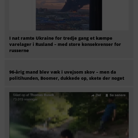
I nat ramte Ukraine for tredje gang et kæmpe
varelager i Rusland – med store konsekvenser for
russerne
96-årig mand blev væk i uvejsom skov – men da
politihunden, Boomer, dukkede op, skete der noget