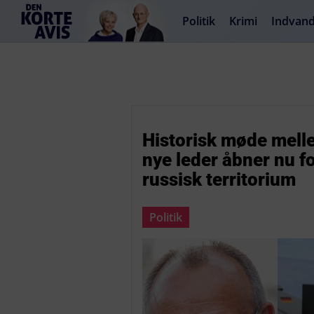
Politik
Krimi
Indvand
Historisk møde mell
nye leder åbner nu f
russisk territorium
Politik