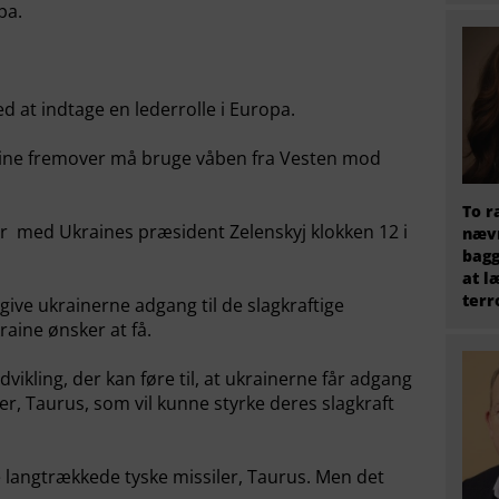
pa.
d at indtage en lederrolle i Europa.
ine fremover må bruge våben fra Vesten mod
To r
r med Ukraines præsident Zelenskyj klokken 12 i
nævn
bagg
at l
terr
give ukrainerne adgang til de slagkraftige
aine ønsker at få.
dvikling, der kan føre til, at ukrainerne får adgang
er, Taurus, som vil kunne styrke deres slagkraft
de langtrækkede tyske missiler, Taurus. Men det