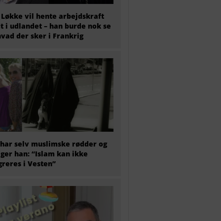
 Løkke vil hente arbejdskraft
t i udlandet – han burde nok se
hvad der sker i Frankrig
har selv muslimske rødder og
iger han: “Islam kan ikke
greres i Vesten”