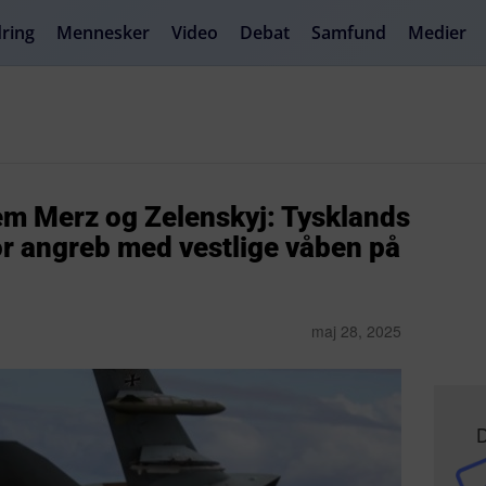
ring
Mennesker
Video
Debat
Samfund
Medier
em Merz og Zelenskyj: Tysklands
or angreb med vestlige våben på
maj 28, 2025
D