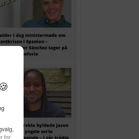
older i dag ministermøde om
antkrisen i Spanien –
ierminister Sánchez tager på
 ugers luksusferie
olitisk korrekte hyldede Jason
y som den yngste sorte
essor nogensinde – i går trådte