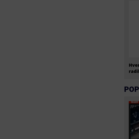
Hvem
radi
POP