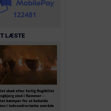
T LÆSTE
tiet skød efter farlig flugtbilist
ingbjerg stod i flammer –
tiet kæmper for at beholde
en i indvandrertætte område