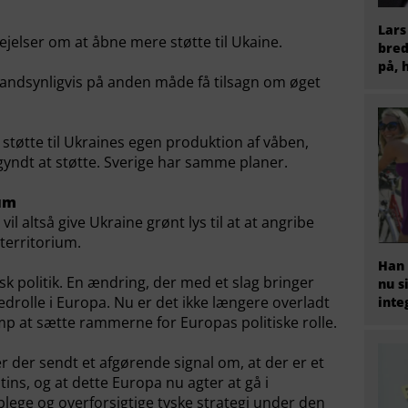
Lars
ejelser om at åbne mere støtte til Ukaine.
bred
på, 
sandsynligvis på anden måde få tilsagn om øget
 støtte til Ukraines egen produktion af våben,
ndt at støtte. Sverige har samme planer.
ium
il altså give Ukraine grønt lys til at at angribe
territorium.
Han 
sk politik. En ændring, der med et slag bringer
nu s
vedrolle i Europa. Nu er det ikke længere overladt
inte
mp at sætte rammerne for Europas politiske rolle.
r der sendt et afgørende signal om, at der er et
ns, og at dette Europa nu agter at gå i
blege og overforsigtige tyske strategi under den