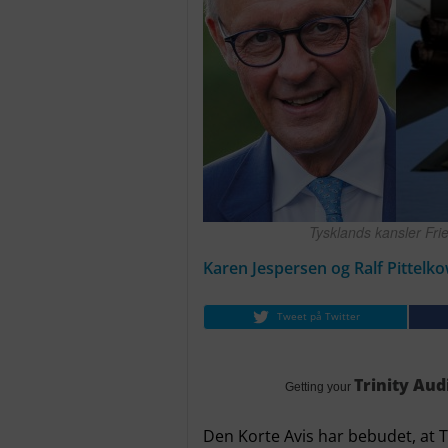
Tysklands kansler Fri
Karen Jespersen og Ralf Pittelk
Tweet på Twitter
Trinity Aud
Getting your
Den Korte Avis har bebudet, at T