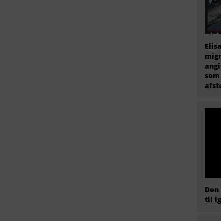
Elis
migr
angi
som 
afs
Den 
til i