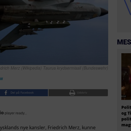
MES
edrich Merz (Wikipedia) Taurus krydsermissil (Bundeswehr)
ow
Del på Facebook
Udskriv
Poli
io
og T
player ready...
poli
magt
ysklands nye kansler, Friedrich Merz, kunne