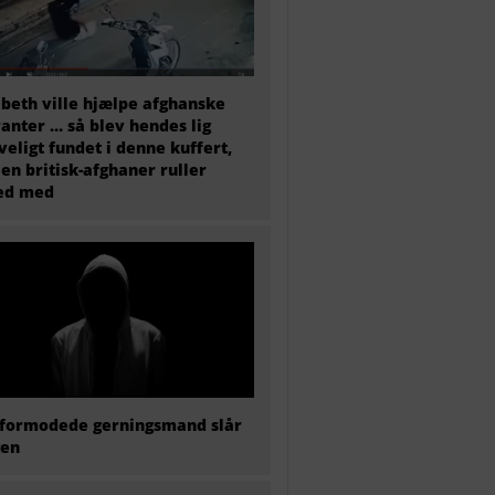
abeth ville hjælpe afghanske
anter … så blev hendes lig
veligt fundet i denne kuffert,
en britisk-afghaner ruller
ted med
formodede gerningsmand slår
gen