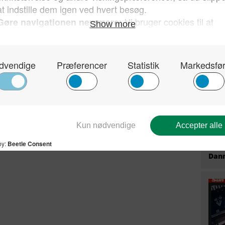
han 
for 
Kun 
sin 
hvor
Dan