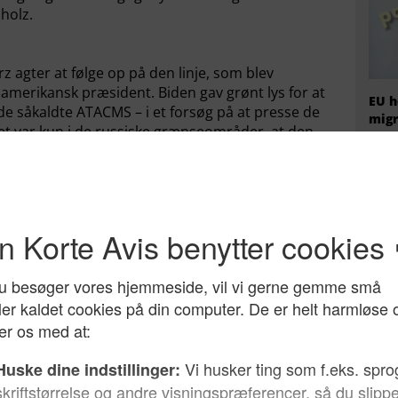
holz.
z agter at følge op på den linje, som blev
merikansk præsident. Biden gav grønt lys for at
EU h
de såkaldte ATACMS – i et forsøg på at presse de
migr
et var kun i de russiske grænseområder, at den
prem
fire
 Merz tilsyneladende parat til at tage et vigtigt
ge våben på russisk territorium.
efter nogen tid fyldt med forvirring, svaghed og
yranner, nu begynder at gøre klar til at træde i
ntrum for frihed og demokrati.
De p
Send på mail
Arda
prof