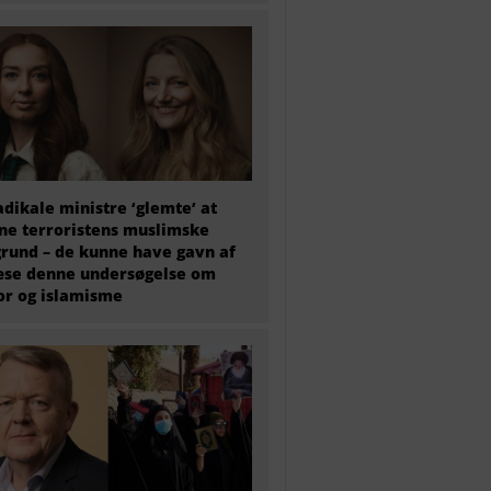
adikale ministre ‘glemte’ at
e terroristens muslimske
rund – de kunne have gavn af
æse denne undersøgelse om
or og islamisme