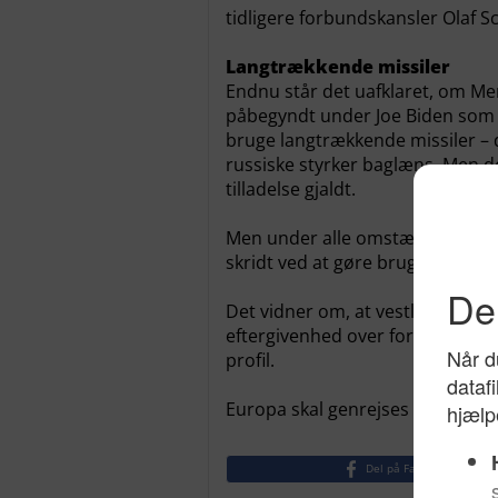
tidligere forbundskansler Olaf Sc
Langtrækkende missiler
Endnu står det uafklaret, om Mer
påbegyndt under Joe Biden som a
bruge langtrækkende missiler – 
russiske styrker baglæns. Men d
tilladelse gjaldt.
Men under alle omstændigheder er
skridt ved at gøre brug af vestli
Det vidner om, at vestlige lande 
eftergivenhed over for russiske t
profil.
Europa skal genrejses som et ce
Del på Facebook