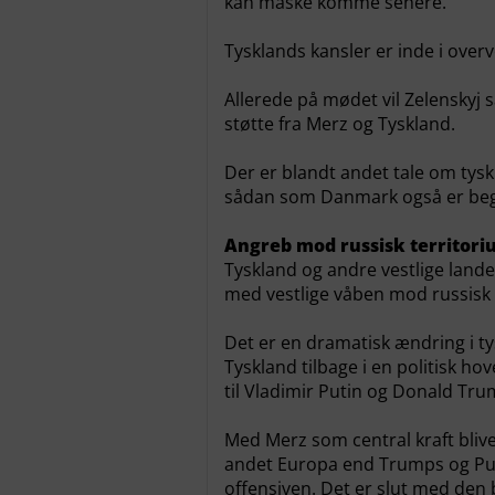
kan måske komme senere.
Tysklands kansler er inde i overv
Allerede på mødet vil Zelenskyj 
støtte fra Merz og Tyskland.
Der er blandt andet tale om tysk
sådan som Danmark også er begy
Angreb mod russisk territor
Tyskland og andre vestlige lande v
med vestlige våben mod russisk 
Det er en dramatisk ændring i ty
Tyskland tilbage i en politisk ho
til Vladimir Putin og Donald Tru
Med Merz som central kraft blive
andet Europa end Trumps og Puti
offensiven. Det er slut med den 