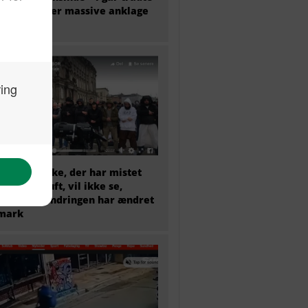
tilbage efter massive anklage
snyd
et menneske, der har mistet
sunde fornuft, vil ikke se,
dan indvandringen har ændret
mark