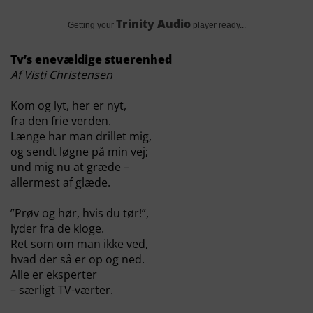
Trinity Audio
Getting your
player ready...
Tv’s enevældige stuerenhed
Af Visti Christensen
Kom og lyt, her er nyt,
fra den frie verden.
Længe har man drillet mig,
og sendt løgne på min vej;
und mig nu at græde –
allermest af glæde.
”Prøv og hør, hvis du tør!”,
lyder fra de kloge.
Ret som om man ikke ved,
hvad der så er op og ned.
Alle er eksperter
– særligt TV-værter.