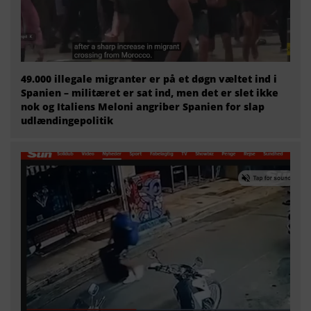
49.000 illegale migranter er på et døgn væltet ind i
Spanien – militæret er sat ind, men det er slet ikke
nok og Italiens Meloni angriber Spanien for slap
udlændingepolitik