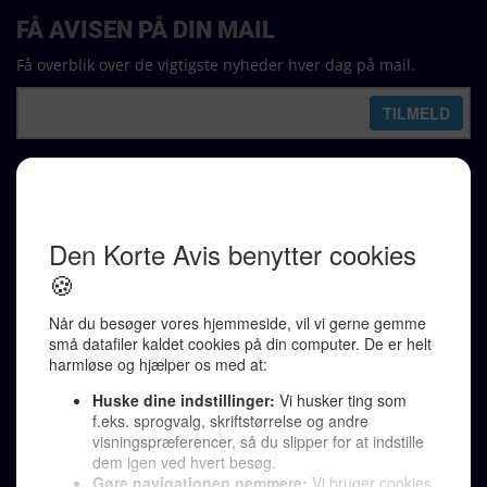
FÅ AVISEN PÅ DIN MAIL
Få overblik over de vigtigste nyheder hver dag på mail.
REDAKTION
Ralf Pittelkow (ansvarshavende)
Karen Jespersen
Redaktionen kontaktes via mail til
redaktion@denkorteavis.dk
Telefonsvarer 20 30 10 96
Von Ostensgade 22, 2791 Dragør
LINKS
Tidligere aviser >
Om os >