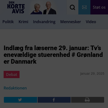
Støt os
Politik
Krimi
Indvandring
Mennesker
Video
Debat
Samfund
Medier
Livsstil
Indlæg fra læserne 29. januar: Tv’s
enevældige stuerenhed # Grønland
er Danmark
januar 29, 2025
Debat
Redaktionen