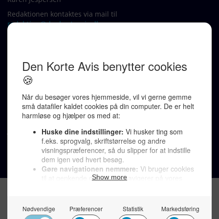
Redaktionen kontaktes via mail til
redaktion@denkorteavis.dk
Telefonsvarer 20 30 10 96
Von Ostensgade 22, 2791 Dragør
LINKS
Tidligere aviser >
Om os >
Støt Den Korte Avis >
Jobannoncer >
Send et læserbrev >
Privatlivspolitik >