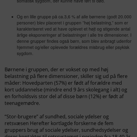
somatisk sygdom, der kunne have ført til død.
Og en lille gruppe på ca.3,6 % af alle børnene (godt 20.000
personer) blev placeret i gruppen ”høj belastning,” som er
karakteriseret ved at have oplevet et højt og stigende antal
årlige eksponeringer af belastninger i alle tre dimensioner. I
denne grupper findes også børn, som blev anbragt udenfor
hjemmet og/eller oplevede forældres misbrug eller psykisk
sygdom.
Børnene i gruppen, der er vokset op med høj
belastning på flere dimensioner, skiller sig ud på flere
måder: Hovedparten (57%) er født af forældre med
kort uddannelse (mindre end 9 års skolegang i alt) og
en forholdsvis stor del af disse børn (12%) er født af
teenagemødre.
“Stor-brugere” af sundhed, sociale ydelser og
retsvæsen Herefter kortlagde forskerne de fem
gruppers brug af sociale ydelser, sundhedsydelser og
deres kontakter til retssystemet i perioden fra 18-40 år,