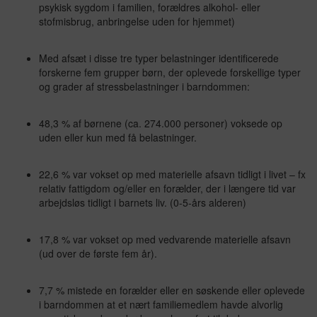
psykisk sygdom i familien, forældres alkohol- eller
stofmisbrug, anbringelse uden for hjemmet)
Med afsæt i disse tre typer belastninger identificerede
forskerne fem grupper børn, der oplevede forskellige typer
og grader af stressbelastninger i barndommen:
48,3 % af børnene (ca. 274.000 personer) voksede op
uden eller kun med få belastninger.
22,6 % var vokset op med materielle afsavn tidligt i livet – fx
relativ fattigdom og/eller en forælder, der i længere tid var
arbejdsløs tidligt i barnets liv. (0-5-års alderen)
17,8 % var vokset op med vedvarende materielle afsavn
(ud over de første fem år).
7,7 % mistede en forælder eller en søskende eller oplevede
i barndommen at et nært familiemedlem havde alvorlig