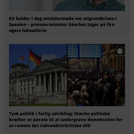
EU holder i dag ministermøde om migrantkrisen i
Spanien – premierminister Sánchez tager på fire
ugers luksusferie
Tysk politik i farlig udvikling: Stærke politiske
kræfter er parate til at undergrave demokratiet for
at ramme det indvandrerkritiske AfD