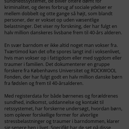
sundhedssystemet, de bliver oftere dømt for
kriminalitet, og deres forbrug af sociale ydelser er
mellem dobbelt og otte gange så højt, som blandt
personer, der er vokset op uden væsentlige
belastninger. Det viser ny forskning, der har fulgt en
halv million danskeres livsbane frem til 40-års alderen.
En svær barndom er ikke altid noget man vokser fra.
Tværtimod kan det ofte spores langt ind i voksenlivet,
hvis man vokser op i fattigdom eller med sygdom eller
traumer i familien. Det dokumenterer en gruppe
forskere fra Københavns Universitet og ROCKWOOL
Fonden, der har fulgt godt en halv million danske børn
fra fødslen og frem til 40-årsalderen.
Med registerdata for både børnenes og forældrenes
sundhed, indkomst, uddannelse og kontakt til
retssystemet, har forskerne undersøgt, hvordan børn,
som oplever forskellige former for alvorlige
stressbelastninger og traumer i barndommen, klarer
sig senere hen i livet. Specifikt har de set på disse