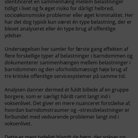
identificeret en sammenhæng mellem belastninger
tidligt i livet og fx øget risiko for dårligt helbred,
socioøkonomiske problemer eller øget kriminalitet. Her
har det dog typisk kun været én type belastning, der er
blevet analyseret eller én type brug af offentlige
ydelser.
Undersøgelsen her samler for første gang effekten af
flere forskellige typer af belastninger i barndommen og
dokumenterer sammenhængen mellem belastninger i
barndommen og den uforholdsmæssigt høje brug af
tre kritiske offentlige servicesystemer på samme tid.
Analysen danner dermed et fuldt billede af en gruppe
borgere, som er særligt hårdt ramt langt ind i
voksenlivet. Det giver en mere nuanceret forståelse af,
hvordan barndomstraumer og –stressbelastninger er
forbundet med vedvarende problemer langt ind i
voksenlivet.
Dette er mest tydeligt blandt de børn, der vokser op