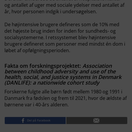
og antallet af uger med sociale ydelser med antallet af
år, hvor personen indgik i undersøgelsen.
De højintensive brugere defineres som de 10% med
det højeste brug inden for inden for sundheds- og
socialsystemerne. I retssystemet blev højintensive
brugere defineret som personer med mindst én dom i
løbet af opfølgningsperioden.
Fakta om forskningsprojektet:
Association
between childhood adversity and use of the
health, social, and justice systems in Denmark
(DANLIFE): a nationwide cohort study
Forskerne fulgte alle børn født mellem 1980 og 1991 i
Danmark fra fødslen og frem til 2021, hvor de ældste af
børnene var i 40-års alderen.
Del på Facebook