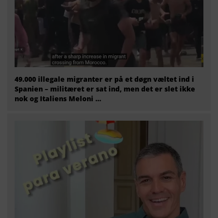
49.000 illegale migranter er på et døgn væltet ind i
Spanien – militæret er sat ind, men det er slet ikke
nok og Italiens Meloni ...