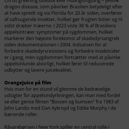
Citrus greening disease eller Huanglongbing – yellow
dragon disease, som påvirker Brasilien betydeligt efter
at have spredt sig via Florida for 20 år siden, overføres
af saftsugende insekter, hvilket gør frugten bitter og til
sidst dræber træerne. I 2023 viste 38 % af Brasiliens
appelsintræer symptomer på sygdommen, hvilket
markerer den højeste forekomst af skadedyrsangreb
siden dokumentationen i 2004. Indsatsen for at
forbedre skadedyrsresistens og forbedre insekticider
er i gang, men sygdommen fortsætter med at påvirke
appelsinlunde alvorligt, hvilket fører til reducerede
udbytter og lavere juicekvalitet.
Orangejuice på film
Hvis man for en stund vil glemme de bedrøvelige
udsigter for appelsindyrkningen, kan man med fordel
se eller gense filmen ”Bossen og bumsen” fra 1983 af
John Landis med Dan Aykroyd og Eddie Murphy i de
bærende roller.
Råvarebørsen i New York spiller en central rolle i