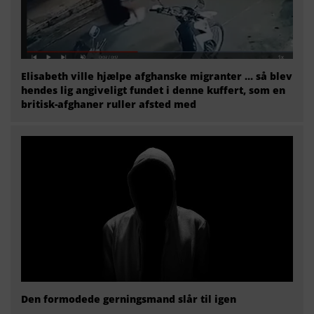
Elisabeth ville hjælpe afghanske migranter … så blev
hendes lig angiveligt fundet i denne kuffert, som en
britisk-afghaner ruller afsted med
Den formodede gerningsmand slår til igen