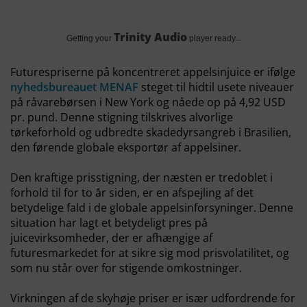
Trinity Audio
Getting your
player ready...
Futurespriserne på koncentreret appelsinjuice er ifølge
nyhedsbureauet MENAF
steget til hidtil usete niveauer
på råvarebørsen i New York og nåede op på 4,92 USD
pr. pund. Denne stigning tilskrives alvorlige
tørkeforhold og udbredte skadedyrsangreb i Brasilien,
den førende globale eksportør af appelsiner.
Den kraftige prisstigning, der næsten er tredoblet i
forhold til for to år siden, er en afspejling af det
betydelige fald i de globale appelsinforsyninger. Denne
situation har lagt et betydeligt pres på
juicevirksomheder, der er afhængige af
futuresmarkedet for at sikre sig mod prisvolatilitet, og
som nu står over for stigende omkostninger.
Virkningen af de skyhøje priser er især udfordrende for