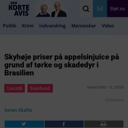
Støt os
Politik
Krimi
Indvandring
Mennesker
Video
Debat
Samfund
Medier
Livsstil
Skyhøje priser på appelsinjuice på
grund af tørke og skadedyr i
Brasilien
september 12, 2024
Livsstil
Samfund
Colourbox
Soren Skafte