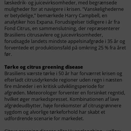
læskedrik- og juicevirksomheder, med begrænsede
muligheder for at navigere i krisen. “Vanskelighederne
er betydelige,” bemærkede Harry Campbell, en
analytiker hos Expana. Forudsigelser tidligere i år fra
Fond Citrus, en sammenslutning, der repræsenterer
Brasiliens citrusavlere og juicevirksomheder,
forudsagde landets mindste appelsinafgrøde i 35 år og
forventede et produktionsfald på omkring 25 % fra året
før.
Tørke og citrus greening disease
Brasiliens værste tørke i 50 år har forværret krisen og
efterladt citrusdyrkende regioner uden regn i næsten
fire måneder i en kritisk udviklingsperiode for
afgrøden. Meteorologer forventer en forsinket regntid,
hvilket øger markedspresset. Kombinationen af lave
afgrødeudbytter, høje forekomster af citrusgrønnere
sygdom og alvorlige tørkeforhold har skabt et
udfordrende scenarie for markedet.