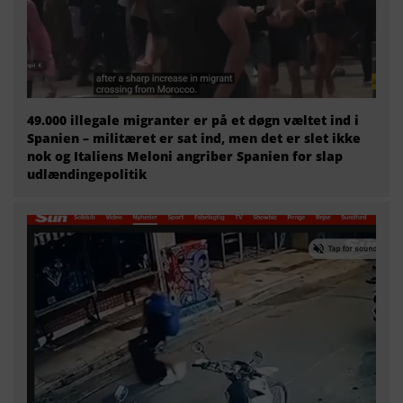
49.000 illegale migranter er på et døgn væltet ind i
Spanien – militæret er sat ind, men det er slet ikke
nok og Italiens Meloni angriber Spanien for slap
udlændingepolitik