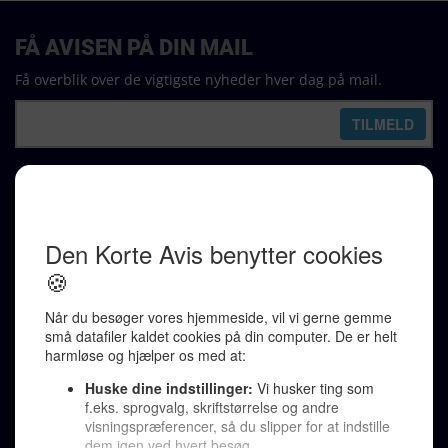
FÅ AVISEN PÅ DIN MAIL
Få overblik over de vigtigste nyheder hver dag på mail.
REDAKTION
Ralf Pittelkow (ansvarshavende)
Karen Jespersen
Redaktionen kontaktes via mail til
redaktion@denkorteavis.dk
Telefonsvarer 20 30 10 96
Von Ostensgade 22, 2791 Dragør
LINKS
Tidligere aviser >
Om os >