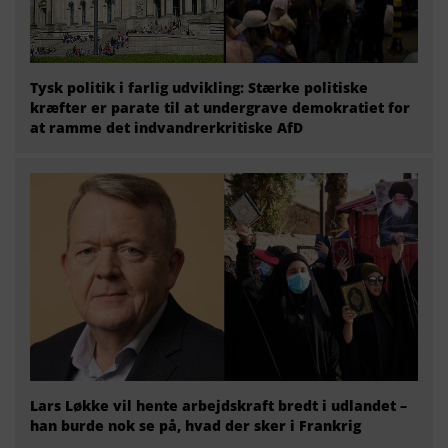
Tysk politik i farlig udvikling: Stærke politiske
kræfter er parate til at undergrave demokratiet for
at ramme det indvandrerkritiske AfD
Lars Løkke vil hente arbejdskraft bredt i udlandet –
han burde nok se på, hvad der sker i Frankrig