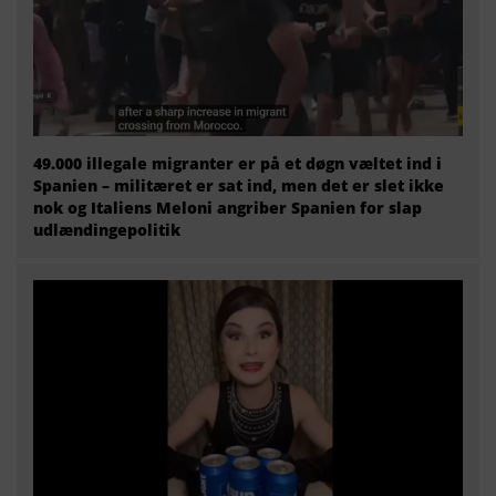
49.000 illegale migranter er på et døgn væltet ind i
Spanien – militæret er sat ind, men det er slet ikke
nok og Italiens Meloni angriber Spanien for slap
udlændingepolitik