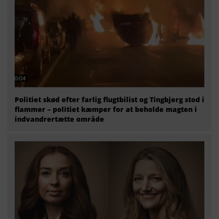
Politiet skød efter farlig flugtbilist og Tingbjerg stod i
flammer – politiet kæmper for at beholde magten i
indvandrertætte område