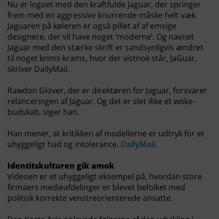
Nu er logoet med den kraftfulde Jaguar, der springer
frem med en aggressive knurrende måske helt væk.
Jaguaren på køleren er også pillet af af emsige
designere, der vil have noget ‘moderne’. Og navnet
Jaguar med den stærke skrift er sandsynligvis ændret
til noget krims-krams, hvor der vistnok står, JaGuar,
skriver DailyMail.
Rawdon Glover, der er direktøren for Jaguar, forsvarer
relanceringen af Jaguar. Og det er slet ikke et woke-
budskab, siger han.
Han mener, at kritikken af modellerne er udtryk for et
uhyggeligt had og intolerance.
DailyMail
.
Identitskulturen gik amok
Videoen er et uhyggeligt eksempel på, hvordan store
firmaers medieafdelinger er blevet befolket med
politisk korrekte venstreorienterede ansatte.