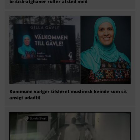
britisk-afghaner ruller afsted med
Kommune vælger tilsløret muslimsk kvinde som sit
ansigt udadtil