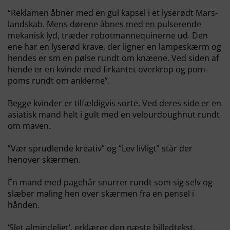
“Reklamen åbner med en gul kapsel i et lyserødt Mars-
landskab. Mens dørene åbnes med en pulserende
mekanisk lyd, træder robotmannequinerne ud. Den
ene har en lyserød krave, der ligner en lampeskærm og
hendes er sm en pølse rundt om knæene. Ved siden af ​​
hende er en kvinde med firkantet overkrop og pom-
poms rundt om anklerne”.
Begge kvinder er tilfældigvis sorte. Ved deres side er en
asiatisk mand helt i gult med en velourdoughnut rundt
om maven.
“Vær sprudlende kreativ” og “Lev livligt” står der
henover skærmen.
En mand med pagehår snurrer rundt som sig selv og
slæber maling hen over skærmen fra en pensel i
hånden.
‘Slet almindeligt’, erklærer den næste billedtekst.