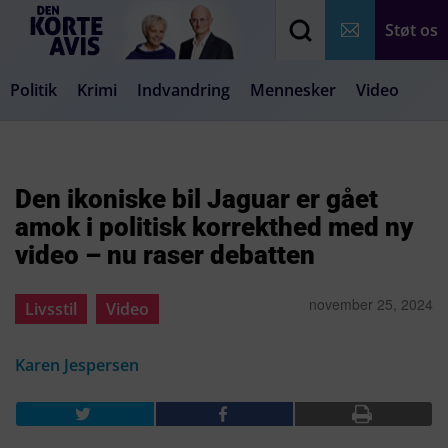
Støt os
Politik
Krimi
Indvandring
Mennesker
Video
Debat
Samfund
Medier
Livsstil
Den ikoniske bil Jaguar er gået
amok i politisk korrekthed med ny
video – nu raser debatten
november 25, 2024
Livsstil
Video
Karen Jespersen