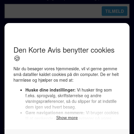
REDAKTION
Ralf Pittelkow (ansvarshavende)
Karen Jespersen
Redaktionen kontaktes via mail til
redaktion@denkorteavis.dk
Telefonsvarer 20 30 10 96
Von Ostensgade 22, 2791 Dragør
LINKS
Tidligere aviser >
Om os >
Støt Den Korte Avis >
Jobannoncer >