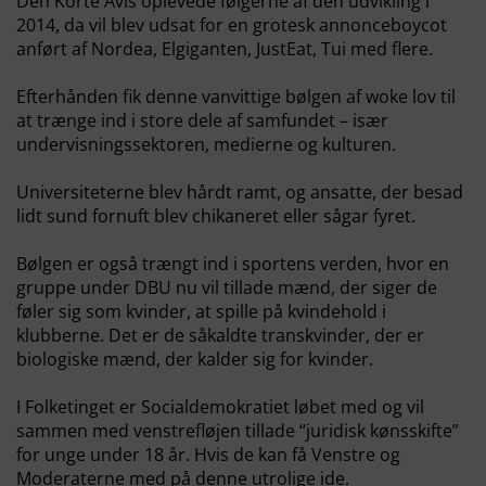
Den Korte Avis oplevede følgerne af den udvikling i
2014, da vil blev udsat for en grotesk annonceboycot
anført af Nordea, Elgiganten, JustEat, Tui med flere.
Efterhånden fik denne vanvittige bølgen af woke lov til
at trænge ind i store dele af samfundet – især
undervisningssektoren, medierne og kulturen.
Universiteterne blev hårdt ramt, og ansatte, der besad
lidt sund fornuft blev chikaneret eller sågar fyret.
Bølgen er også trængt ind i sportens verden, hvor en
gruppe under DBU nu vil tillade mænd, der siger de
føler sig som kvinder, at spille på kvindehold i
klubberne. Det er de såkaldte transkvinder, der er
biologiske mænd, der kalder sig for kvinder.
I Folketinget er Socialdemokratiet løbet med og vil
sammen med venstrefløjen tillade “juridisk kønsskifte”
for unge under 18 år. Hvis de kan få Venstre og
Moderaterne med på denne utrolige ide.