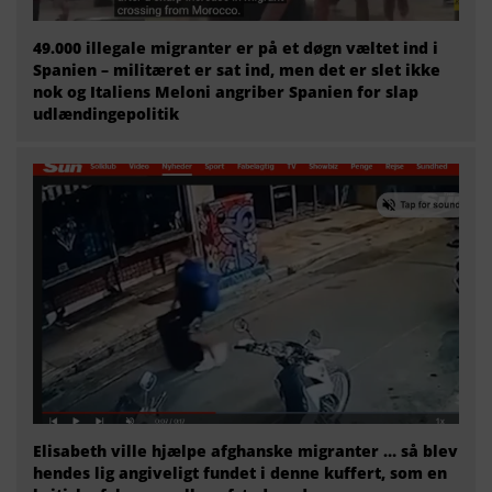
49.000 illegale migranter er på et døgn væltet ind i
Spanien – militæret er sat ind, men det er slet ikke
nok og Italiens Meloni angriber Spanien for slap
udlændingepolitik
Elisabeth ville hjælpe afghanske migranter … så blev
hendes lig angiveligt fundet i denne kuffert, som en