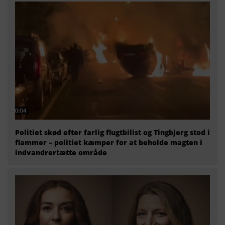
Politiet skød efter farlig flugtbilist og Tingbjerg stod i
flammer – politiet kæmper for at beholde magten i
indvandrertætte område