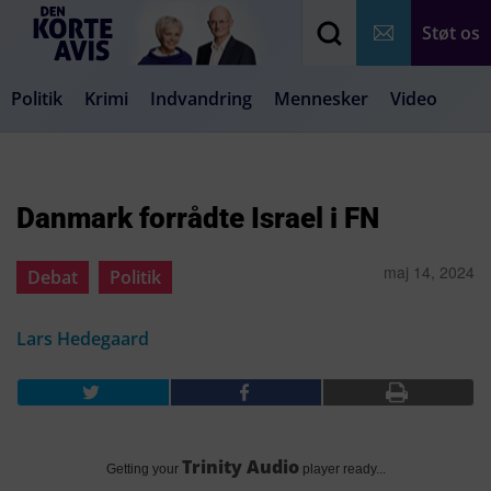
Støt os
Politik
Krimi
Indvandring
Mennesker
Video
Debat
Samfund
Medier
Livsstil
Danmark forrådte Israel i FN
maj 14, 2024
Debat
Politik
Lars Hedegaard
Trinity Audio
Getting your
player ready...