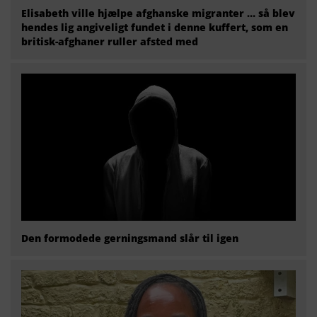
Elisabeth ville hjælpe afghanske migranter … så blev
hendes lig angiveligt fundet i denne kuffert, som en
britisk-afghaner ruller afsted med
Den formodede gerningsmand slår til igen