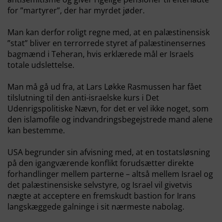
for ”martyrer”, der har myrdet jøder.
Man kan derfor roligt regne med, at en palæstinensisk
”stat” bliver en terrorrede styret af palæstinensernes
bagmænd i Teheran, hvis erklærede mål er Israels
totale udslettelse.
Man må gå ud fra, at Lars Løkke Rasmussen har fået
tilslutning til den anti-israelske kurs i Det
Udenrigspolitiske Nævn, for det er vel ikke noget, som
den islamofile og indvandringsbegejstrede mand alene
kan bestemme.
USA begrunder sin afvisning med, at en tostatsløsning
på den igangværende konflikt forudsætter direkte
forhandlinger mellem parterne – altså mellem Israel og
det palæstinensiske selvstyre, og Israel vil givetvis
nægte at acceptere en fremskudt bastion for Irans
langskæggede galninge i sit nærmeste nabolag.