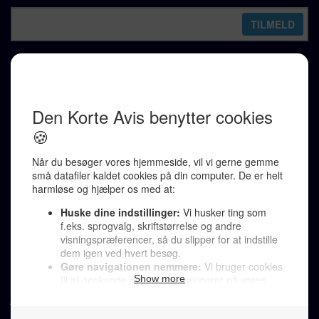
REDAKTION
Ralf Pittelkow (ansvarshavende)
Karen Jespersen
Redaktionen kontaktes via mail til
redaktion@denkorteavis.dk
Telefonsvarer 20 30 10 96
Von Ostensgade 22, 2791 Dragør
LINKS
Tidligere aviser >
Om os >
Støt Den Korte Avis >
Jobannoncer >