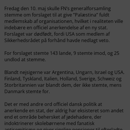
Fredag den 10. maj skulle FN’s generalforsamling
stemme om forslaget til at give ”Palæstina” fuldt
medlemskab af organisationen, hvilket i realiteten ville
indebære en officiel anerkendelse af en ny stat.
Forslaget var dødfødt, fordi USA som medlem af
Sikkerhedsrådet på forhånd havde nedlagt veto.
For forslaget stemte 143 lande, 9 stemte imod, og 25
undlod at stemme.
Blandt nejsigerne var Argentina, Ungarn, Israel og USA.
Finland, Tyskland, Italien, Holland, Sverige, Schweiz og
Storbritannien var blandt dem, der ikke stemte, mens
Danmark stemte for.
Det er med andre ord officiel dansk politik at
anerkende en stat, der aldrig har eksisteret som andet
end et område behersket af jødehadere, der
indoktrinerer skolebørnene med fanatisk
antisemitisme og giver rigelige pensioner til efterladte