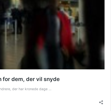
 for dem, der vil snyde
vandrere, der har kronede dage …