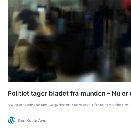
Politiet tager bladet fra munden – Nu e
Ny grænseskandale: Regeringen saboterer lufthavnspolitiets mulig
Den Korte Avis