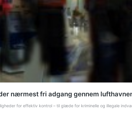
r der nærmest fri adgang gennem lufthavnen
heder for effektiv kontrol – til glæde for kriminelle og illegale ind