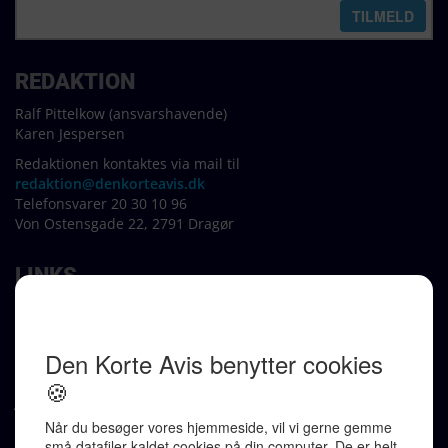
REDAKTION
Ralf Pittelkow (ansvarshavende)
Karen Jespersen
Redaktionen kontaktes via mail til
redaktion@denkorteavis.dk
Telefonsvarer 20 30 10 96
Von Ostensgade 22, 2791 Dragør
LINKS
Tidligere aviser >
Om os >
Støt Den Korte Avis >
Jobannoncer >
Send et læserbrev >