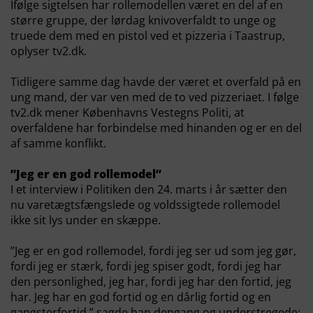
Ifølge sigtelsen har rollemodellen været en del af en
større gruppe, der lørdag knivoverfaldt to unge og
truede dem med en pistol ved et pizzeria i Taastrup,
oplyser tv2.dk.
Tidligere samme dag havde der været et overfald på en
ung mand, der var ven med de to ved pizzeriaet. I følge
tv2.dk mener Københavns Vestegns Politi, at
overfaldene har forbindelse med hinanden og er en del
af samme konflikt.
”Jeg er en god rollemodel”
I et interview i Politiken den 24. marts i år sætter den
nu varetægtsfængslede og voldssigtede rollemodel
ikke sit lys under en skæppe.
”Jeg er en god rollemodel, fordi jeg ser ud som jeg gør,
fordi jeg er stærk, fordi jeg spiser godt, fordi jeg har
den personlighed, jeg har, fordi jeg har den fortid, jeg
har. Jeg har en god fortid og en dårlig fortid og en
gangsterfortid,” sagde han dengang og understregede: