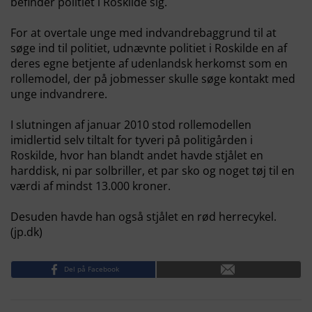
befinder politiet i Roskilde sig.
For at overtale unge med indvandrebaggrund til at
søge ind til politiet, udnævnte politiet i Roskilde en af
deres egne betjente af udenlandsk herkomst som en
rollemodel, der på jobmesser skulle søge kontakt med
unge indvandrere.
I slutningen af januar 2010 stod rollemodellen
imidlertid selv tiltalt for tyveri på politigården i
Roskilde, hvor han blandt andet havde stjålet en
harddisk, ni par solbriller, et par sko og noget tøj til en
værdi af mindst 13.000 kroner.
Desuden havde han også stjålet en rød herrecykel.
(jp.dk)
Del på Facebook