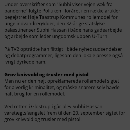
Under overskrifter som ”Subhi viser vejen væk fra
banderne” fulgte Politiken i foråret i en række artikler
begejstret Høje Taastrup Kommunes rollemodel for
unge indvandrerødder, den 32-årige statsløse
palæstinenser Subhi Hassan i både hans gadearbejde
og arbejde som leder ungdomsklubben U-Turn.
På TV2 optrådte han flittigt i både nyhedsudsendelser
og debatprogrammer, ligesom den lokale presse også
ivrigt dyrkede ham.
Grov knivvold og trusler med pistol
Men nu er den højt opreklamerede rollemodel sigtet
for alvorlig kriminalitet, og måske snarere selv havde
haft brug for en rollemodel.
Ved retten i Glostrup i går blev Subhi Hassan
varetægtsfængslet frem til den 20. september sigtet for
grov knivvold og trusler med pistol.