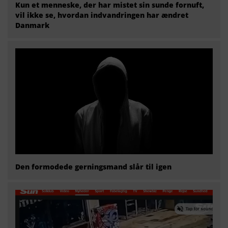
Kun et menneske, der har mistet sin sunde fornuft,
vil ikke se, hvordan indvandringen har ændret
Danmark
Den formodede gerningsmand slår til igen