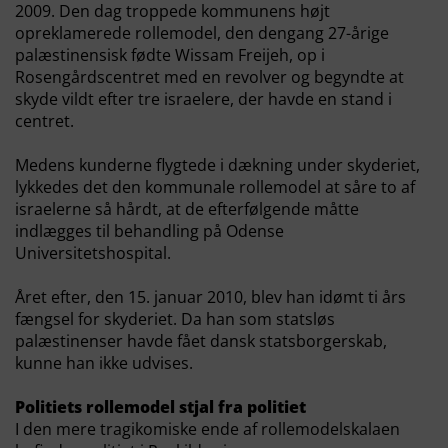
2009. Den dag troppede kommunens højt
opreklamerede rollemodel, den dengang 27-årige
palæstinensisk fødte Wissam Freijeh, op i
Rosengårdscentret med en revolver og begyndte at
skyde vildt efter tre israelere, der havde en stand i
centret.
Medens kunderne flygtede i dækning under skyderiet,
lykkedes det den kommunale rollemodel at såre to af
israelerne så hårdt, at de efterfølgende måtte
indlægges til behandling på Odense
Universitetshospital.
Året efter, den 15. januar 2010, blev han idømt ti års
fængsel for skyderiet. Da han som statsløs
palæstinenser havde fået dansk statsborgerskab,
kunne han ikke udvises.
Politiets rollemodel stjal fra politiet
I den mere tragikomiske ende af rollemodelskalaen