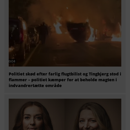
Politiet skød efter farlig flugtbilist og Tingbjerg stod i
flammer – politiet kæmper for at beholde magten i
indvandrertætte område