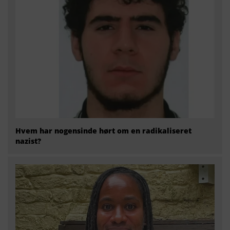
Hvem har nogensinde hørt om en radikaliseret
nazist?