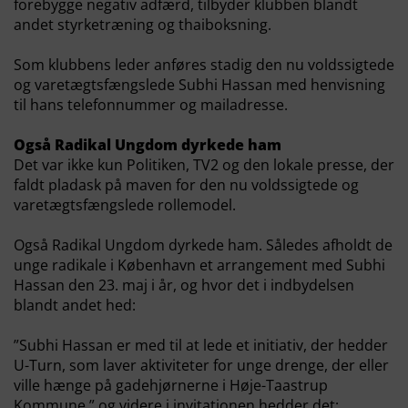
forebygge negativ adfærd, tilbyder klubben blandt
andet styrketræning og thaiboksning.
Som klubbens leder anføres stadig den nu voldssigtede
og varetægtsfængslede Subhi Hassan med henvisning
til hans telefonnummer og mailadresse.
Også Radikal Ungdom dyrkede ham
Det var ikke kun Politiken, TV2 og den lokale presse, der
faldt pladask på maven for den nu voldssigtede og
varetægtsfængslede rollemodel.
Også Radikal Ungdom dyrkede ham. Således afholdt de
unge radikale i København et arrangement med Subhi
Hassan den 23. maj i år, og hvor det i indbydelsen
blandt andet hed:
”Subhi Hassan er med til at lede et initiativ, der hedder
U-Turn, som laver aktiviteter for unge drenge, der eller
ville hænge på gadehjørnerne i Høje-Taastrup
Kommune,” og videre i invitationen hedder det: