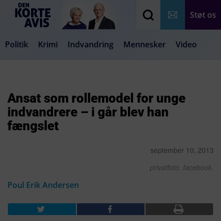
Støt os
Politik
Krimi
Indvandring
Mennesker
Video
Debat
Samfund
Medier
Livsstil
Ansat som rollemodel for unge
indvandrere – i går blev han
fængslet
september 10, 2013
privatfoto. facebook.
Poul Erik Andersen